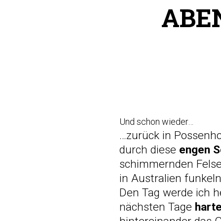
ABE
Und schon wieder…
…zurück in Possenho
durch diese
engen S
schimmernden Fels
in Australien funkel
Den Tag werde ich he
nächsten Tage
hart