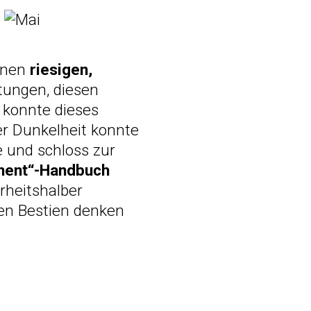
inen
riesigen,
ungen, diesen
d konnte dieses
er Dunkelheit konnte
e und schloss zur
ment“-Handbuch
erheitshalber
ßen Bestien denken