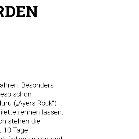
RDEN
fahren. Besonders
ieso schon
luru („Ayers Rock“)
ilette rennen lassen.
ch stehen die
t 10 Tage