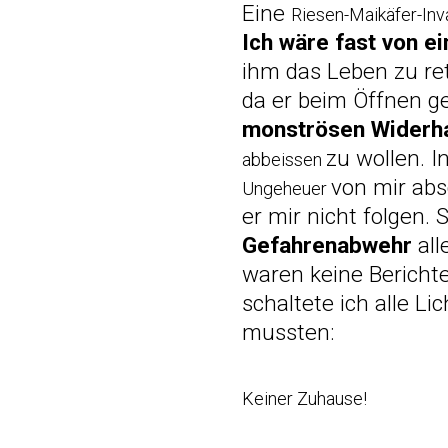
Eine
Riesen-Maikäfer-In
Ich wäre fast von 
ihm das Leben zu ret
da er beim Öffnen g
monströsen Wider
zu wollen. I
abbeissen
von mir abs
Ungeheuer
er mir nicht folgen.
Gefahrenabwehr
al
waren keine Berichte,
schaltete ich alle L
mussten:
Keiner Zuhause!