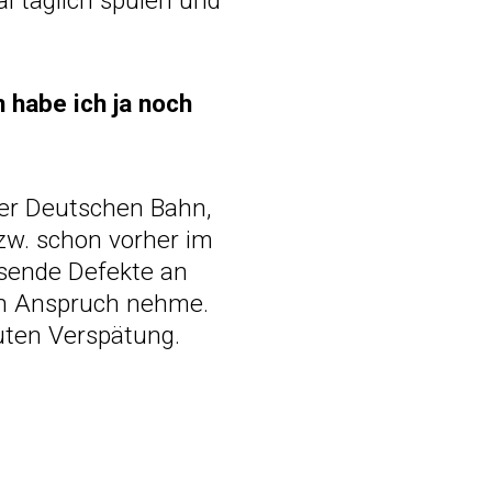
l täglich spülen und
 habe ich ja noch
er Deutschen Bahn,
zw. schon vorher im
usende Defekte an
 in Anspruch nehme.
uten Verspätung.