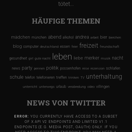
tötet…
HÄUFIGE THEMEN
abend
andrea
mädchen
bier
münchen
alkohol
arbeit
bierchen
freizeit
blog
computer
essen
deutschland
feier
freundschaft
leben
merker
nacht
liebe
gesundheit
girl
gute nacht
musik
party
politik
schlafen
news
possenhofen
pennen
reise
rezension
unterhaltung
schule
treffen
telefon
telefonieren
trinken
TV
urlaub
villingen
unterricht
unterwegs
verabredung
video
NEWS VON TWITTER
ERROR:
YOU CURRENTLY HAVE ACCESS TO A SUBSET
OF X API V2 ENDPOINTS AND LIMITED V1.1
ENDPOINTS (E.G. MEDIA POST, OAUTH) ONLY. IF YOU