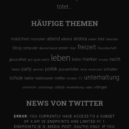
tötet…
HÄUFIGE THEMEN
abend
andrea
mädchen
bier
münchen
alkohol
arbeit
bierchen
freizeit
blog
computer
essen
deutschland
feier
freundschaft
leben
merker
nacht
liebe
gesundheit
girl
gute nacht
musik
party
politik
schlafen
news
possenhofen
pennen
reise
rezension
unterhaltung
schule
treffen
telefon
telefonieren
trinken
TV
urlaub
villingen
unterricht
unterwegs
verabredung
video
NEWS VON TWITTER
ERROR:
YOU CURRENTLY HAVE ACCESS TO A SUBSET
OF X API V2 ENDPOINTS AND LIMITED V1.1
ENDPOINTS (E.G. MEDIA POST, OAUTH) ONLY. IF YOU