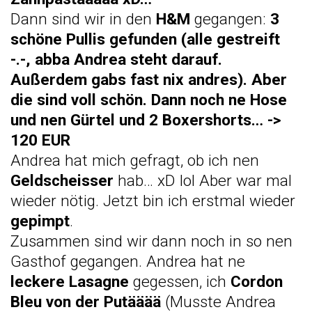
Dann sind wir in den
H&M
gegangen:
3
schöne Pullis gefunden (alle gestreift
-.-, abba Andrea steht darauf.
Außerdem gabs fast nix andres). Aber
die sind voll schön. Dann noch ne Hose
und nen Gürtel und 2 Boxershorts… ->
120 EUR
Andrea hat mich gefragt, ob ich nen
Geldscheisser
hab… xD lol Aber war mal
wieder nötig. Jetzt bin ich erstmal wieder
gepimpt
.
Zusammen sind wir dann noch in so nen
Gasthof gegangen. Andrea hat ne
leckere Lasagne
gegessen, ich
Cordon
Bleu von der Putääää
(Musste Andrea