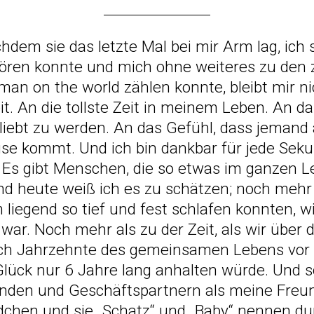
hdem sie das letzte Mal bei mir Arm lag, ich s
 hören konnte und mich ohne weiteres zu den
 man on the world zählen konnte, bleibt mir ni
it. An die tollste Zeit in meinem Leben. An da
liebt zu werden. An das Gefühl, dass jemand 
 kommt. Und ich bin dankbar für jede Sekund
 Es gibt Menschen, die so etwas im ganzen L
Und heute weiß ich es zu schätzen; noch mehr a
 liegend so tief und fest schlafen konnten, 
war. Noch mehr als zu der Zeit, als wir über 
noch Jahrzehnte des gemeinsamen Lebens vor 
Glück nur 6 Jahre lang anhalten würde. Und s
eunden und Geschäftspartnern als meine Freun
dchen und sie „Schatz“ und „Baby“ nennen du