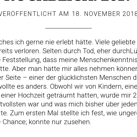
VERÖFFENTLICHT AM
18. NOVEMBER 201
ches ich gerne nie erlebt hätte. Viele geliebt
its verloren. Selten durch Tod, eher durchLü
he Feststellung, dass meine Menschenkenntni
atte. Aber man hätte mir alles nehmen könne
r Seite – einer der glücklichsten Menschen d
wollte es anders. Obwohl wir von Kindern, ei
 einer Hochzeit geträumt hatten, wurde mi
vollsten war und was mich bisher über jeden
te. Zum ersten Mal stellte ich fest, wie unge
ne Chance; konnte nur zusehen.