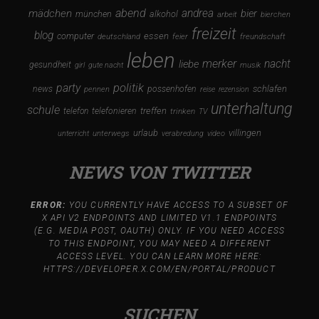
i
abend
andrea
mädchen
bier
münchen
alkohol
arbeit
bierchen
freizeit
blog
computer
essen
deutschland
feier
freundschaft
o
leben
merker
nacht
liebe
gesundheit
girl
gute nacht
musik
n
party
politik
schlafen
news
possenhofen
pennen
reise
rezension
unterhaltung
schule
treffen
telefon
telefonieren
trinken
TV
urlaub
villingen
unterricht
unterwegs
verabredung
video
NEWS VON TWITTER
ERROR:
YOU CURRENTLY HAVE ACCESS TO A SUBSET OF
X API V2 ENDPOINTS AND LIMITED V1.1 ENDPOINTS
(E.G. MEDIA POST, OAUTH) ONLY. IF YOU NEED ACCESS
TO THIS ENDPOINT, YOU MAY NEED A DIFFERENT
ACCESS LEVEL. YOU CAN LEARN MORE HERE:
HTTPS://DEVELOPER.X.COM/EN/PORTAL/PRODUCT
SUCHEN