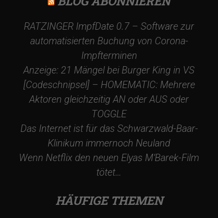
BLOG ABONNIEREN
-
RATZINGER ImpfDate 0.7 – Software zur
N
automatisierten Buchung von Corona-
Impfterminen
a
Anzeige: 21 Mängel bei Burger King in VS
[Codeschnipsel] – HOMEMATIC: Mehrere
v
Aktoren gleichzeitig AN oder AUS oder
TOGGLE
i
Das Internet ist für das Schwarzwald-Baar-
Klinikum immernoch Neuland
g
Wenn Netflix den neuen Elyas M’Barek-Film
a
tötet…
t
HÄUFIGE THEMEN