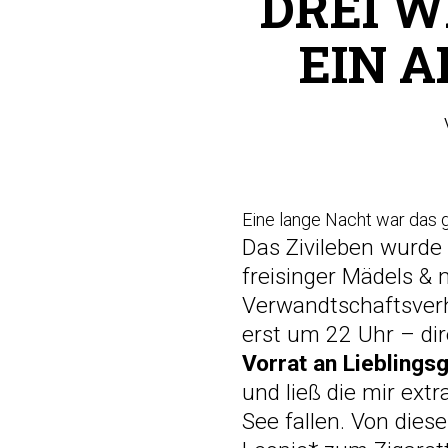
DREI W
EIN A
Eine lange Nacht war das 
Das Zivileben wurde
freisinger Mädels &
Verwandtschaftsverh
erst um 22 Uhr – dir
Vorrat an Lieblings
und ließ die mir ext
See fallen. Von dies