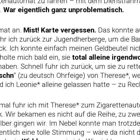
tenautomat zu fahren – mit dem Dienstfahrr
.
War eigentlich ganz unproblematisch.
mat an.
Mist! Karte vergessen.
Das konnte a
uhr ich zurück zur Jugendherberge, um die Ba
ück. Ich konnte einfach meinen Geldbeutel nic
olte mich bald ein, sie
total alleine irgend
aben. Schnell fuhr ich zurück, um sie zu ret
schn
“ (zu deutsch Ohrfeige) von Therese*, we
 ich Leonie* alleine gelassen hatte – zu Rec
mal fuhr ich mit Therese* zum Zigarettenaut
 Wir bekamen es nicht auf die Reihe, zu zwe
alber gingen wir. Im Nebel konnte man trotzd
entlich eine tolle Stimmung – wäre da nicht 