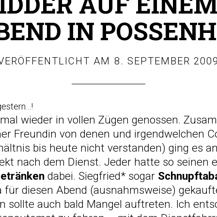
IDDER AUF EINEM
BEND IN POSSEN
VERÖFFENTLICHT AM
8. SEPTEMBER 200
gestern…!
 mal wieder in vollen Zügen genossen. Zusa
 ner Freundin von denen und irgendwelchen C
ältnis bis heute nicht verstanden) ging es a
ekt nach dem Dienst. Jeder hatte so seinen 
getränken
dabei. Siegfried* sogar
Schnupftab
ra für diesen Abend (ausnahmsweise) gekauft
en sollte auch bald Mangel auftreten. Ich ents