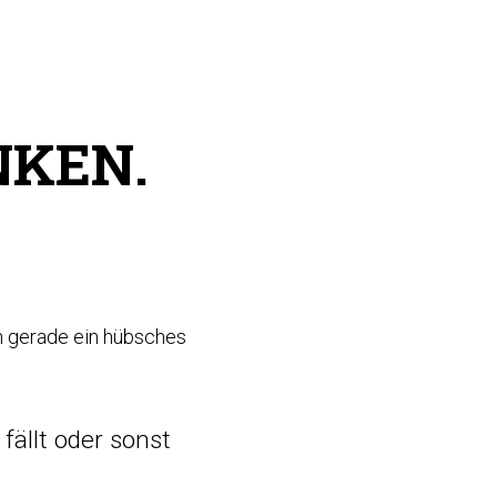
NKEN.
m gerade ein hübsches
ällt oder sonst