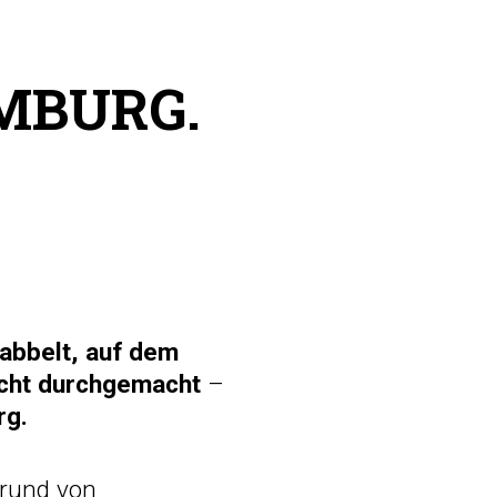
MBURG.
sabbelt, auf dem
acht durchgemacht
–
rg.
grund von