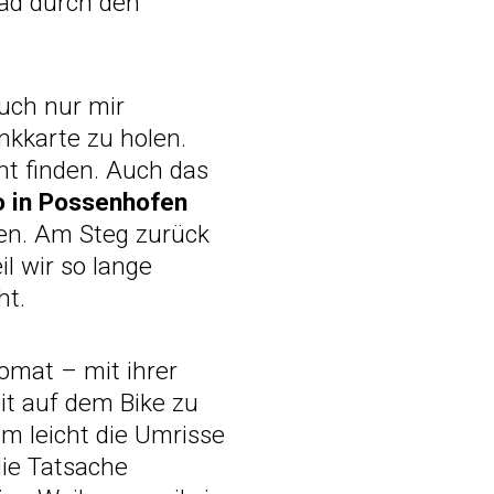
ad durch den
uch nur mir
nkkarte zu holen.
ht finden. Auch das
wo in Possenhofen
ten. Am Steg zurück
il wir so lange
ht.
omat – mit ihrer
it auf dem Bike zu
em leicht die Umrisse
die Tatsache