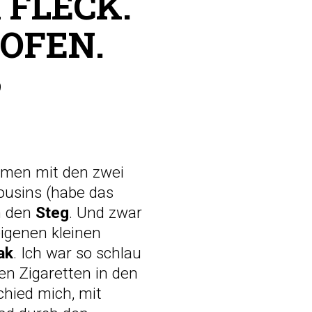
 FLECK.
HOFEN.
9
mmen mit den zwei
ousins (habe das
n den
Steg
. Und zwar
eigenen kleinen
ak
. Ich war so schlau
en Zigaretten in den
chied mich, mit