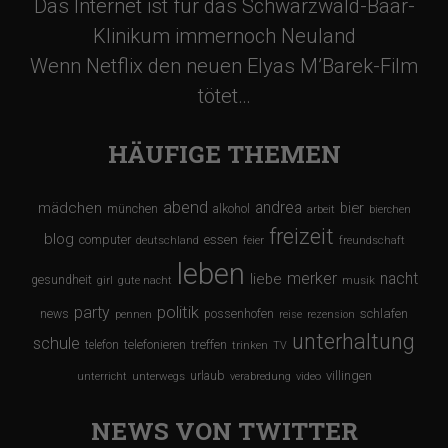
Das Internet ist für das Schwarzwald-Baar-
Klinikum immernoch Neuland
Wenn Netflix den neuen Elyas M’Barek-Film
tötet…
HÄUFIGE THEMEN
abend
andrea
mädchen
bier
münchen
alkohol
arbeit
bierchen
freizeit
blog
computer
essen
deutschland
feier
freundschaft
leben
merker
nacht
liebe
gesundheit
girl
gute nacht
musik
party
politik
schlafen
news
possenhofen
pennen
reise
rezension
unterhaltung
schule
treffen
telefon
telefonieren
trinken
TV
urlaub
villingen
unterricht
unterwegs
verabredung
video
NEWS VON TWITTER