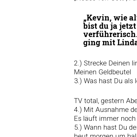
„Kevin, wie al
bist du ja jetz
verführerisch.
ging mit Linda
2.) Strecke Deinen l
Meinen Geldbeutel
3.) Was hast Du als
TV total, gestern Ab
4.) Mit Ausnahme d
Es läuft immer noc
5.) Wann hast Du de
heut morgen um hal