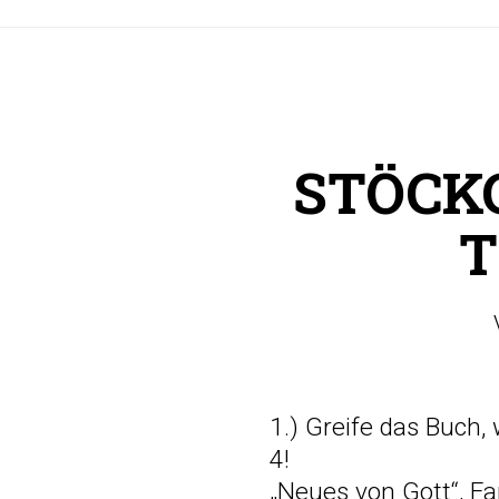
STÖCKC
T
1.) Greife das Buch, 
4!
„Neues von Gott“, F