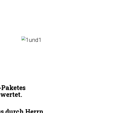
-Paketes
wertet.
ss durch Herrn