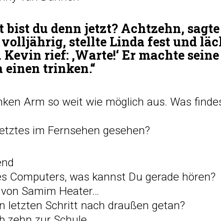
t bist du denn jetzt? Achtzehn, sagt
t volljährig, stellte Linda fest und lä
 Kevin rief: ‚Warte!‘ Er machte sein
 einen trinken.“
inken Arm so weit wie möglich aus. Was finde
 letztes im Fernsehen gesehen?
end
es Computers, was kannst Du gerade hören?
h von Samim Heater…
n letzten Schritt nach draußen getan?
b zehn zur Schule