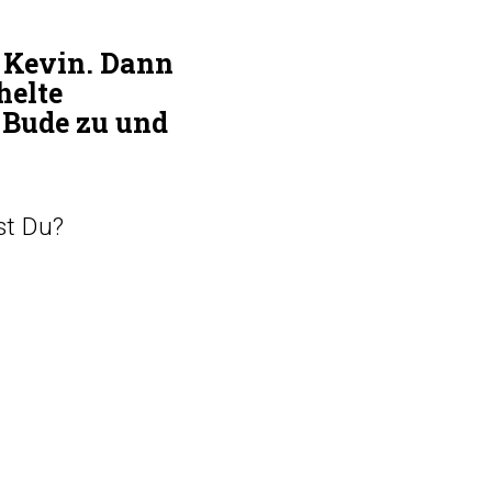
e Kevin. Dann
chelte
e Bude zu und
st Du?