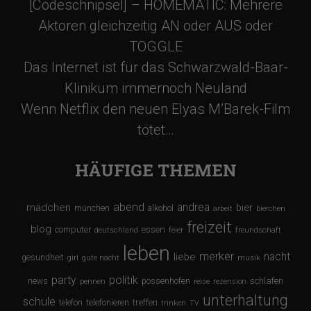
[Codeschnipsel] – HOMEMATIC: Mehrere
Aktoren gleichzeitig AN oder AUS oder
TOGGLE
Das Internet ist für das Schwarzwald-Baar-
Klinikum immernoch Neuland
Wenn Netflix den neuen Elyas M’Barek-Film
tötet…
HÄUFIGE THEMEN
abend
andrea
mädchen
bier
münchen
alkohol
arbeit
bierchen
freizeit
blog
computer
essen
deutschland
feier
freundschaft
leben
merker
nacht
liebe
gesundheit
girl
gute nacht
musik
party
politik
schlafen
news
possenhofen
pennen
reise
rezension
unterhaltung
schule
treffen
telefon
telefonieren
trinken
TV