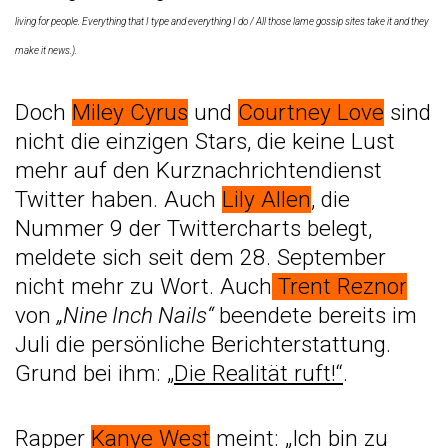
living for people. Everything that I type and everything I do / All those lame gossip sites take it and they
make it news.).
Doch
Miley Cyrus
und
Courtney Love
sind
nicht die einzigen Stars, die keine Lust
mehr auf den Kurznachrichtendienst
Twitter haben. Auch
Lily Allen
, die
Nummer 9 der Twittercharts belegt,
meldete sich seit dem 28. September
nicht mehr zu Wort. Auch
Trent Reznor
von
„Nine Inch Nails“
beendete bereits im
Juli die persönliche Berichterstattung.
Grund bei ihm:
„Die Realität ruft!“
.
Rapper
Kanye West
meint: „Ich bin zu