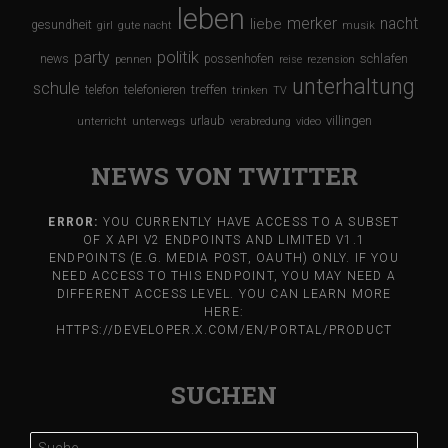
leben
merker
nacht
liebe
gesundheit
girl
gute nacht
musik
party
politik
schlafen
news
possenhofen
pennen
reise
rezension
unterhaltung
schule
treffen
telefon
telefonieren
trinken
TV
urlaub
villingen
unterricht
unterwegs
verabredung
video
NEWS VON TWITTER
ERROR:
YOU CURRENTLY HAVE ACCESS TO A SUBSET
OF X API V2 ENDPOINTS AND LIMITED V1.1
ENDPOINTS (E.G. MEDIA POST, OAUTH) ONLY. IF YOU
NEED ACCESS TO THIS ENDPOINT, YOU MAY NEED A
DIFFERENT ACCESS LEVEL. YOU CAN LEARN MORE
HERE:
HTTPS://DEVELOPER.X.COM/EN/PORTAL/PRODUCT
SUCHEN
Suche