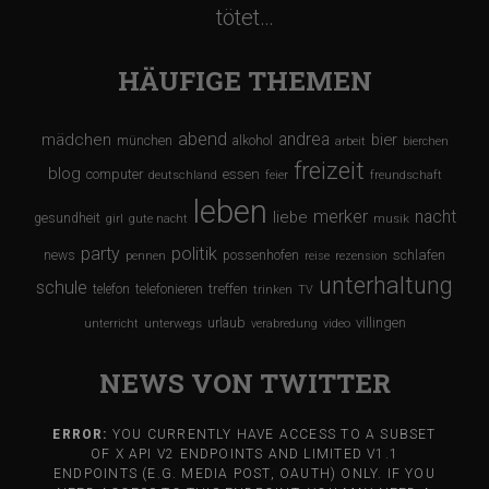
tötet…
HÄUFIGE THEMEN
abend
andrea
mädchen
bier
münchen
alkohol
arbeit
bierchen
freizeit
blog
computer
essen
deutschland
feier
freundschaft
leben
merker
nacht
liebe
gesundheit
girl
gute nacht
musik
party
politik
schlafen
news
possenhofen
pennen
reise
rezension
unterhaltung
schule
treffen
telefon
telefonieren
trinken
TV
urlaub
villingen
unterricht
unterwegs
verabredung
video
NEWS VON TWITTER
ERROR:
YOU CURRENTLY HAVE ACCESS TO A SUBSET
OF X API V2 ENDPOINTS AND LIMITED V1.1
ENDPOINTS (E.G. MEDIA POST, OAUTH) ONLY. IF YOU