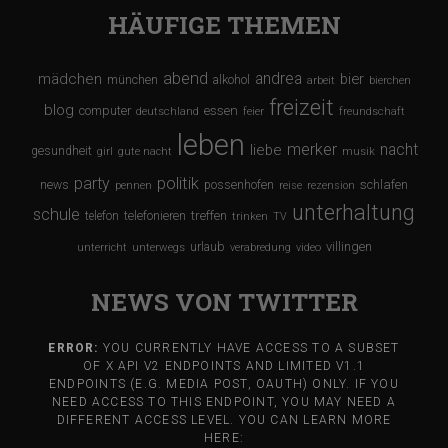
HÄUFIGE THEMEN
abend
andrea
mädchen
bier
münchen
alkohol
arbeit
bierchen
freizeit
blog
computer
essen
deutschland
feier
freundschaft
leben
merker
nacht
liebe
gesundheit
girl
gute nacht
musik
party
politik
schlafen
news
possenhofen
pennen
reise
rezension
unterhaltung
schule
treffen
telefon
telefonieren
trinken
TV
urlaub
villingen
unterricht
unterwegs
verabredung
video
NEWS VON TWITTER
ERROR:
YOU CURRENTLY HAVE ACCESS TO A SUBSET
OF X API V2 ENDPOINTS AND LIMITED V1.1
ENDPOINTS (E.G. MEDIA POST, OAUTH) ONLY. IF YOU
NEED ACCESS TO THIS ENDPOINT, YOU MAY NEED A
DIFFERENT ACCESS LEVEL. YOU CAN LEARN MORE
HERE: