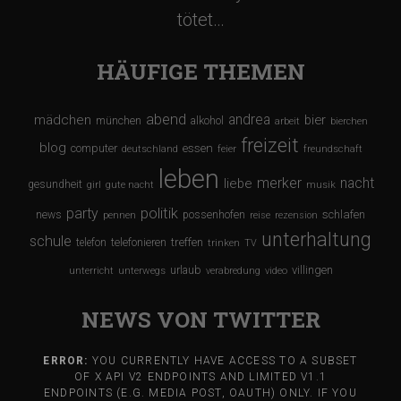
tötet…
HÄUFIGE THEMEN
abend
andrea
mädchen
bier
münchen
alkohol
arbeit
bierchen
freizeit
blog
computer
essen
deutschland
feier
freundschaft
leben
merker
nacht
liebe
gesundheit
girl
gute nacht
musik
party
politik
schlafen
news
possenhofen
pennen
reise
rezension
unterhaltung
schule
treffen
telefon
telefonieren
trinken
TV
urlaub
villingen
unterricht
unterwegs
verabredung
video
NEWS VON TWITTER
ERROR:
YOU CURRENTLY HAVE ACCESS TO A SUBSET
OF X API V2 ENDPOINTS AND LIMITED V1.1
ENDPOINTS (E.G. MEDIA POST, OAUTH) ONLY. IF YOU