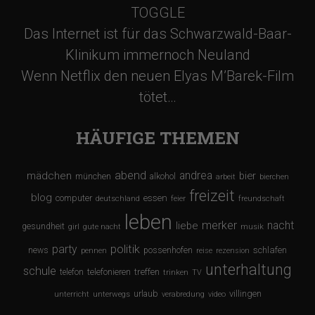
TOGGLE
Das Internet ist für das Schwarzwald-Baar-
Klinikum immernoch Neuland
Wenn Netflix den neuen Elyas M’Barek-Film
tötet…
HÄUFIGE THEMEN
abend
andrea
mädchen
bier
münchen
alkohol
arbeit
bierchen
freizeit
blog
computer
essen
deutschland
feier
freundschaft
leben
merker
nacht
liebe
gesundheit
girl
gute nacht
musik
party
politik
schlafen
news
possenhofen
pennen
reise
rezension
unterhaltung
schule
treffen
telefon
telefonieren
trinken
TV
urlaub
villingen
unterricht
unterwegs
verabredung
video