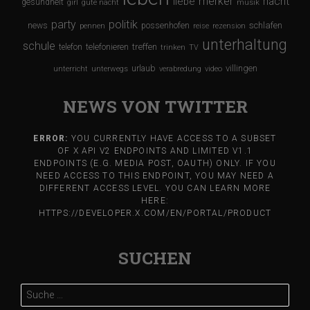
merker
nacht
liebe
gesundheit
girl
gute nacht
musik
party
politik
schlafen
news
possenhofen
pennen
reise
rezension
unterhaltung
schule
treffen
telefon
telefonieren
trinken
TV
urlaub
villingen
unterricht
unterwegs
verabredung
video
NEWS VON TWITTER
ERROR:
YOU CURRENTLY HAVE ACCESS TO A SUBSET
OF X API V2 ENDPOINTS AND LIMITED V1.1
ENDPOINTS (E.G. MEDIA POST, OAUTH) ONLY. IF YOU
NEED ACCESS TO THIS ENDPOINT, YOU MAY NEED A
DIFFERENT ACCESS LEVEL. YOU CAN LEARN MORE
HERE:
HTTPS://DEVELOPER.X.COM/EN/PORTAL/PRODUCT
SUCHEN
Suche