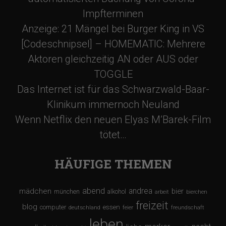
Impfterminen
Anzeige: 21 Mängel bei Burger King in VS
[Codeschnipsel] – HOMEMATIC: Mehrere
Aktoren gleichzeitig AN oder AUS oder
TOGGLE
Das Internet ist für das Schwarzwald-Baar-
Klinikum immernoch Neuland
Wenn Netflix den neuen Elyas M’Barek-Film
tötet…
HÄUFIGE THEMEN
abend
andrea
mädchen
bier
münchen
alkohol
arbeit
bierchen
freizeit
blog
computer
essen
deutschland
feier
freundschaft
leben