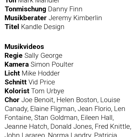
Ton
Mark Mandler
Tonmischung
Danny Finn
Musikberater
Jeremy Kimberlin
Titel
Kandle Design
Musikvideos
Regie
Sally George
Kamera
Simon Poulter
Licht
Mike Hodder
Schnitt
Vid Price
Kolorist
Tom Urbye
Chor
Joe Benoit, Helen Boston, Louise
Canady, Elaine Fligman, Jean Florio, Len
Fontaine, Stan Goldman, Eileen Hall,
Jeanne Hatch, Donald Jones, Fred Knittle,
John Larareo, Norma Landry, Patricia