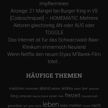
Impfterminen
Anzeige: 21 Mängel bei Burger King in VS
[Codeschnipsel] – HOMEMATIC: Mehrere
Aktoren gleichzeitig AN oder AUS oder
TOGGLE
Das Internet ist für das Schwarzwald-Baar-
Klinikum immernoch Neuland
Wenn Netflix den neuen Elyas M’Barek-Film
tötet…
HÄUFIGE THEMEN
abend
andrea
mädchen
bier
münchen
alkohol
arbeit
bierchen
freizeit
blog
computer
essen
deutschland
feier
freundschaft
leben
merker
nacht
liebe
gesundheit
girl
gute nacht
musik