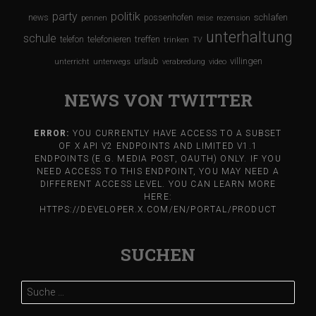
party
politik
schlafen
news
possenhofen
pennen
reise
rezension
unterhaltung
schule
treffen
telefon
telefonieren
trinken
TV
urlaub
villingen
unterricht
unterwegs
verabredung
video
NEWS VON TWITTER
ERROR:
YOU CURRENTLY HAVE ACCESS TO A SUBSET
OF X API V2 ENDPOINTS AND LIMITED V1.1
ENDPOINTS (E.G. MEDIA POST, OAUTH) ONLY. IF YOU
NEED ACCESS TO THIS ENDPOINT, YOU MAY NEED A
DIFFERENT ACCESS LEVEL. YOU CAN LEARN MORE
HERE:
HTTPS://DEVELOPER.X.COM/EN/PORTAL/PRODUCT
SUCHEN
Suche
nach: