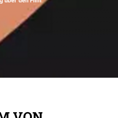
ig über den Film
LM VON