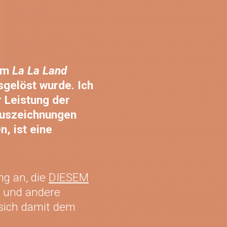
ilm
La La Land
sgelöst wurde. Ich
 Leistung der
uszeichnungen
n, ist eine
ng an, die
DIESEM
x und andere
 sich damit dem