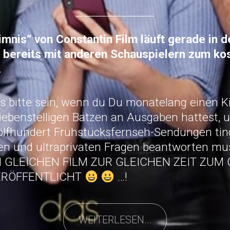
mnis“ von Constantin Film läuft gerade in de
ix bereits mit anderen Schauspielern zum ko
.
 bitte sein, wenn du Du monatelang einen Kin
siebenstelligen Batzen an Ausgaben hattest,
lfhundert Frühstücksfernseh-Sendungen tin
en und ultraprivaten Fragen beantworten m
 GLEICHEN FILM ZUR GLEICHEN ZEIT ZUM 
ERÖFFENTLICHT
…!
WEITERLESEN...