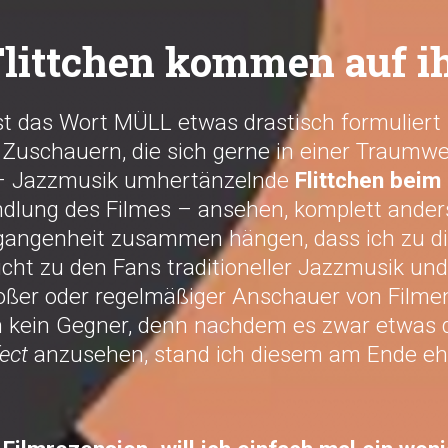
Flittchen kommen auf i
t das Wort MÜLL etwas drastisch formuliert 
n Zuschauern, die sich gerne in einer Traumwe
– Jazzmusik umhertänzelnde
Flittchen bei
andlung des Filmes – ansehen, komplett ander
gangenheit zusammen hängen, dass ich zu d
icht zu den Fans traditioneller Jazzmusik un
roßer oder regelmäßiger Anschauer von Filme
h kein Gegner, denn nachdem es zwar etwas 
ect
anzusehen, stand ich diesem am Ende ehe