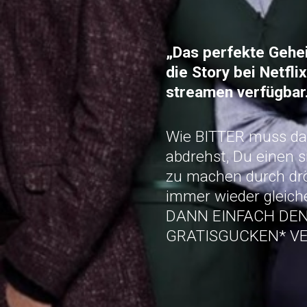
„Das perfekte Gehei
die Story bei Netfl
streamen verfügbar
Wie BITTER muss das
abdrehst, Du einen 
zu machen durch drö
immer wieder gleich
DANN EINFACH DEN
GRATISGUCKEN* V