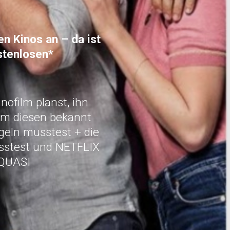
n Kinos an – da ist
stenlosen*
ofilm planst, ihn
 um diesen bekannt
geln musstest + die
usstest und NETFLIX
QUASI