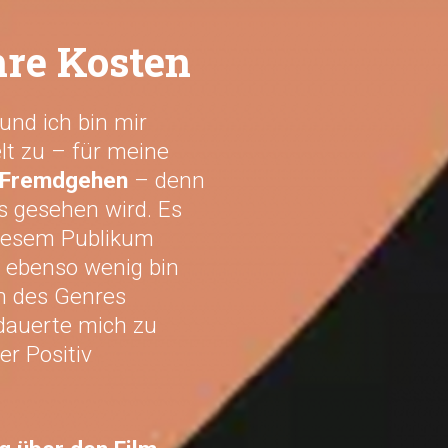
hre Kosten
und ich bin mir
lt zu – für meine
m Fremdgehen
– denn
s gesehen wird. Es
iesem Publikum
d ebenso wenig bin
n des Genres
dauerte mich zu
r Positiv