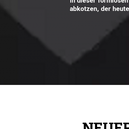
In dieser formlosen 
abkotzen, der heute
NEUER