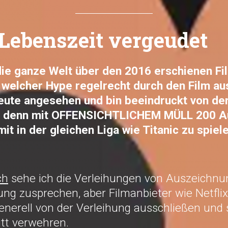
Lebenszeit vergeudet
die ganze Welt über den 2016 erschienen F
welcher Hype regelrecht durch den Film au
eute angesehen und bin beeindruckt von der
g, denn mit OFFENSICHTLICHEM MÜLL 200 A
 in der gleichen Liga wie Titanic zu spiele
ch
sehe ich die Verleihungen von Auszeichnu
ng zusprechen, aber Filmanbieter wie Netfli
enerell von der Verleihung ausschließen und
itt verwehren.