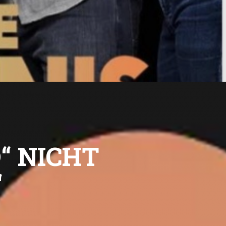
D“ NICHT
“