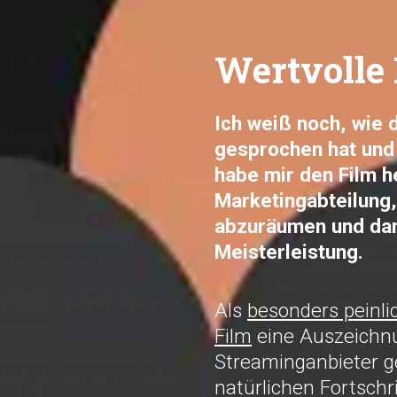
Wertvolle 
Ich weiß noch, wie 
gesprochen hat und 
habe mir den Film h
Marketingabteilun
abzuräumen und damit
Meisterleistung.
Als
besonders peinli
Film
eine Auszeichnu
Streaminganbieter g
natürlichen Fortschr