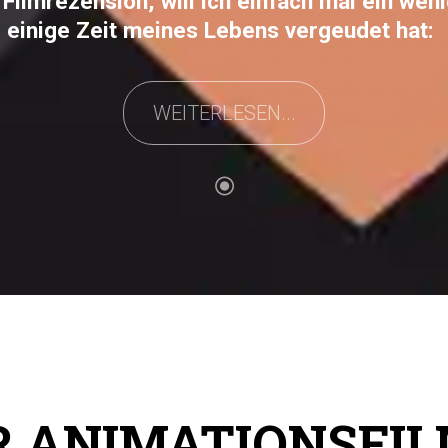
Filmrezension, will ich einfach mal ein wen
 einige Zeit meines Lebens vergeudet hat:
WEITERLESEN...
 ANIMATIONSFI