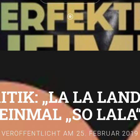
TIK: „LA LA LAN
EINMAL „SO LALA
VERÖFFENTLICHT AM
25. FEBRUAR 2019