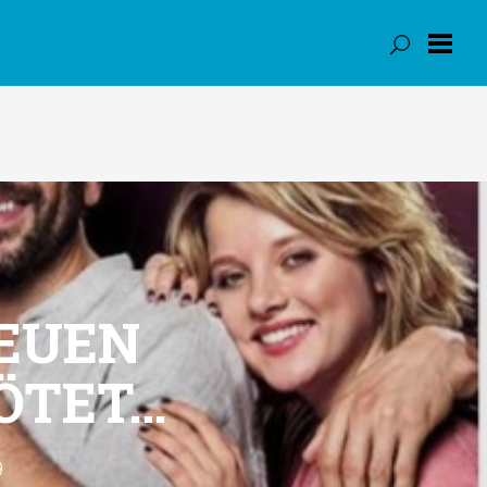
NEUEN
TÖTET…
9