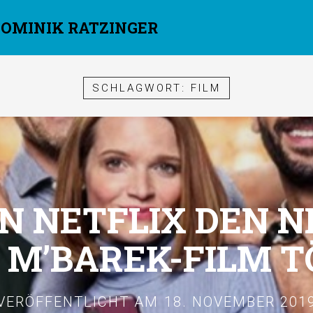
DOMINIK RATZINGER
SCHLAGWORT:
FILM
 NETFLIX DEN 
 M’BAREK-FILM 
VERÖFFENTLICHT AM
18. NOVEMBER 201