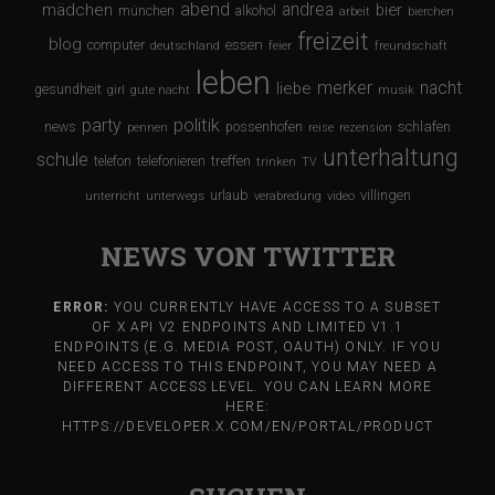
abend
andrea
mädchen
bier
münchen
alkohol
arbeit
bierchen
freizeit
blog
computer
essen
deutschland
feier
freundschaft
leben
merker
nacht
liebe
gesundheit
girl
gute nacht
musik
party
politik
schlafen
news
possenhofen
pennen
reise
rezension
unterhaltung
schule
treffen
telefon
telefonieren
trinken
TV
urlaub
villingen
unterricht
unterwegs
verabredung
video
NEWS VON TWITTER
ERROR:
YOU CURRENTLY HAVE ACCESS TO A SUBSET
OF X API V2 ENDPOINTS AND LIMITED V1.1
ENDPOINTS (E.G. MEDIA POST, OAUTH) ONLY. IF YOU
NEED ACCESS TO THIS ENDPOINT, YOU MAY NEED A
DIFFERENT ACCESS LEVEL. YOU CAN LEARN MORE
HERE:
HTTPS://DEVELOPER.X.COM/EN/PORTAL/PRODUCT