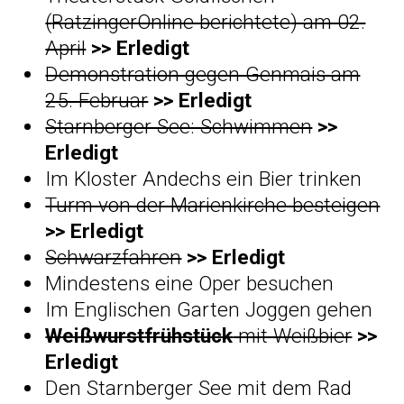
(
RatzingerOnline berichtete
) am 02.
April
>>
Erledigt
Demonstration gegen Genmais am
25. Februar
>> Erledigt
Starnberger See: Schwimmen
>>
Erledigt
Im Kloster Andechs ein Bier trinken
Turm von der Marienkirche besteigen
>>
Erledigt
Schwarzfahren
>>
Erledigt
Mindestens eine Oper besuchen
Im Englischen Garten Joggen gehen
Weißwurstfrühstück
mit Weißbier
>>
Erledigt
Den Starnberger See mit dem Rad