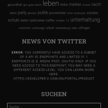
leben
merker
nacht
liebe
gesundheit
girl
gute nacht
musik
party
politik
schlafen
news
possenhofen
pennen
reise
rezension
unterhaltung
schule
treffen
telefon
telefonieren
trinken
TV
urlaub
villingen
unterricht
unterwegs
verabredung
video
NEWS VON TWITTER
ERROR:
YOU CURRENTLY HAVE ACCESS TO A SUBSET
OF X API V2 ENDPOINTS AND LIMITED V1.1
ENDPOINTS (E.G. MEDIA POST, OAUTH) ONLY. IF YOU
NEED ACCESS TO THIS ENDPOINT, YOU MAY NEED A
DIFFERENT ACCESS LEVEL. YOU CAN LEARN MORE
HERE:
HTTPS://DEVELOPER.X.COM/EN/PORTAL/PRODUCT
SUCHEN
Suche