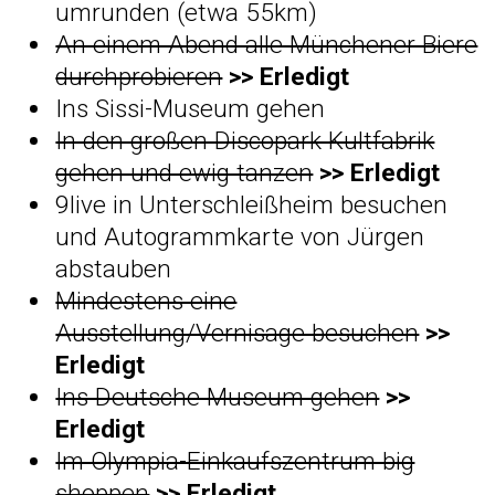
umrunden (etwa 55km)
An einem Abend alle Münchener Biere
durchprobieren
>> Erledigt
Ins Sissi-Museum gehen
In den großen Discopark Kultfabrik
gehen und ewig tanzen
>> Erledigt
9live in Unterschleißheim besuchen
und Autogrammkarte von Jürgen
abstauben
Mindestens eine
Ausstellung/Vernisage besuchen
>>
Erledigt
Ins Deutsche Museum gehen
>>
Erledigt
Im Olympia-Einkaufszentrum big
shoppen
>> Erledigt