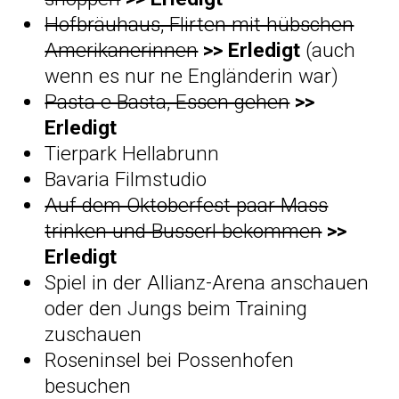
Hofbräuhaus, Flirten mit hübschen
Amerikanerinnen
>> Erledigt
(auch
wenn es nur ne Engländerin war)
Pasta e Basta, Essen gehen
>>
Erledigt
Tierpark Hellabrunn
Bavaria Filmstudio
Auf dem Oktoberfest paar Mass
trinken und Busserl bekommen
>>
Erledigt
Spiel in der Allianz-Arena anschauen
oder den Jungs beim Training
zuschauen
Roseninsel bei Possenhofen
besuchen