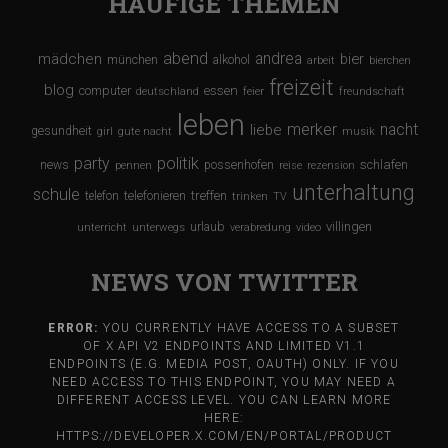
HÄUFIGE THEMEN
abend
andrea
mädchen
bier
münchen
alkohol
arbeit
bierchen
freizeit
blog
computer
essen
deutschland
feier
freundschaft
leben
merker
nacht
liebe
gesundheit
girl
gute nacht
musik
party
politik
schlafen
news
possenhofen
pennen
reise
rezension
unterhaltung
schule
treffen
telefon
telefonieren
trinken
TV
urlaub
villingen
unterricht
unterwegs
verabredung
video
NEWS VON TWITTER
ERROR:
YOU CURRENTLY HAVE ACCESS TO A SUBSET
OF X API V2 ENDPOINTS AND LIMITED V1.1
ENDPOINTS (E.G. MEDIA POST, OAUTH) ONLY. IF YOU
NEED ACCESS TO THIS ENDPOINT, YOU MAY NEED A
DIFFERENT ACCESS LEVEL. YOU CAN LEARN MORE
HERE:
HTTPS://DEVELOPER.X.COM/EN/PORTAL/PRODUCT