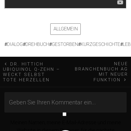
ALLGEMEIN
#
DIALOG
#
DREHBUCH
#
GESTORBEN
#
KURZGESCHICHTE
#
LE
B
NEUE
DR. HITTICH
BRANCHENBUCH AG
UBIQUINOL Q-ZEHN –
e
MIT NEUER
WECKT SELBST
TOTE HERZELLEN
FUNKTION
i
t
r
Meinen Namen, meine E-Mail-Adresse und meine
Website in diesem Browser, für die nächste