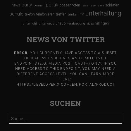
party
politik
schlafen
news
possenhofen
pennen
reise
rezension
unterhaltung
schule
treffen
telefon
telefonieren
trinken
TV
urlaub
villingen
unterricht
unterwegs
verabredung
video
NEWS VON TWITTER
ERROR:
YOU CURRENTLY HAVE ACCESS TO A SUBSET
OF X API V2 ENDPOINTS AND LIMITED V1.1
ENDPOINTS (E.G. MEDIA POST, OAUTH) ONLY. IF YOU
NEED ACCESS TO THIS ENDPOINT, YOU MAY NEED A
DIFFERENT ACCESS LEVEL. YOU CAN LEARN MORE
HERE:
HTTPS://DEVELOPER.X.COM/EN/PORTAL/PRODUCT
SUCHEN
Suche
nach: