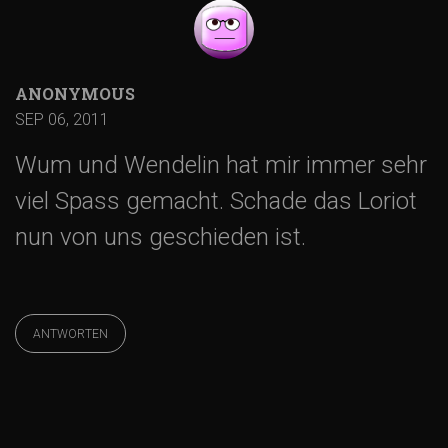
g
a
ANONYMOUS
SEP 06, 2011
t
Wum und Wendelin hat mir immer sehr
i
viel Spass gemacht. Schade das Loriot
nun von uns geschieden ist.
o
n
ANTWORTEN