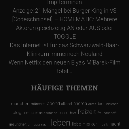
Impfterminen
Anzeige: 21 Mängel bei Burger King in VS
[Codeschnipsel] – HOMEMATIC: Mehrere
Aktoren gleichzeitig AN oder AUS oder
TOGGLE
Das Internet ist für das Schwarzwald-Baar-
Klinikum immernoch Neuland
Wenn Netflix den neuen Elyas M’Barek-Film
tötet…
HÄUFIGE THEMEN
abend
andrea
mädchen
bier
münchen
alkohol
arbeit
bierchen
freizeit
blog
computer
essen
deutschland
feier
freundschaft
leben
merker
nacht
liebe
gesundheit
girl
gute nacht
musik