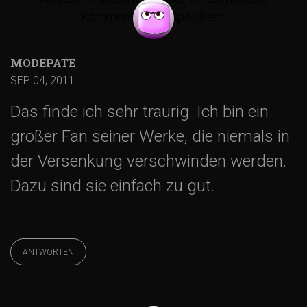
Kommentierung, speichern.
a
g
MODEPATE
SEP 04, 2011
s
Das finde ich sehr traurig. Ich bin ein
-
großer Fan seiner Werke, die niemals in
der Versenkung verschwinden werden.
N
Dazu sind sie einfach zu gut.
a
v
ANTWORTEN
i