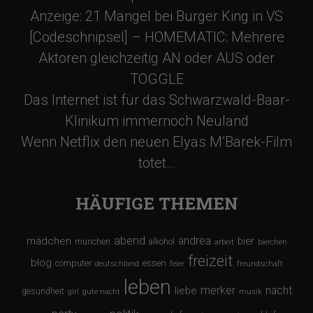
Anzeige: 21 Mängel bei Burger King in VS
a
[Codeschnipsel] – HOMEMATIC: Mehrere
t
Aktoren gleichzeitig AN oder AUS oder
TOGGLE
i
Das Internet ist für das Schwarzwald-Baar-
Klinikum immernoch Neuland
o
Wenn Netflix den neuen Elyas M’Barek-Film
tötet…
n
HÄUFIGE THEMEN
abend
andrea
mädchen
bier
münchen
alkohol
arbeit
bierchen
freizeit
blog
computer
essen
deutschland
feier
freundschaft
leben
merker
nacht
liebe
gesundheit
girl
gute nacht
musik