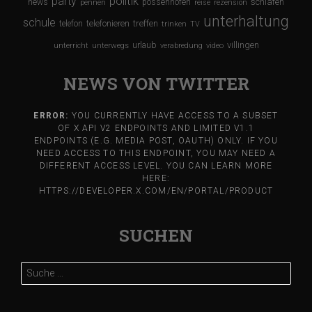
party
politik
schlafen
news
possenhofen
pennen
reise
rezension
unterhaltung
schule
treffen
telefon
telefonieren
trinken
TV
urlaub
villingen
unterricht
unterwegs
verabredung
video
NEWS VON TWITTER
ERROR:
YOU CURRENTLY HAVE ACCESS TO A SUBSET
OF X API V2 ENDPOINTS AND LIMITED V1.1
ENDPOINTS (E.G. MEDIA POST, OAUTH) ONLY. IF YOU
NEED ACCESS TO THIS ENDPOINT, YOU MAY NEED A
DIFFERENT ACCESS LEVEL. YOU CAN LEARN MORE
HERE:
HTTPS://DEVELOPER.X.COM/EN/PORTAL/PRODUCT
SUCHEN
Suche
nach: