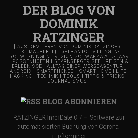
a
DER BLOG VON
g
DOMINIK
s
RATZINGER
-
[ AUS DEM LEBEN VON DOMINIK RATZINGER |
FREIMAUREREI | ESPERANTO | VILLINGEN-
SCHWENNINGEN | REGION SCHWARZWALD-BAAR
N
| POSSENHOFEN | STARNBERGER SEE | REISEN &
ERLEBNISSE | ALLTAG EINER WERBEAGENTUR |
ANDROID | SMARTPHONES | SMART-HOME | LIFE-
HACKING | TECHNIK | TOOLS | TIPPS & TRICKS |
a
JOURNALISMUS ]
v
BLOG ABONNIEREN
i
RATZINGER ImpfDate 0.7 – Software zur
automatisierten Buchung von Corona-
g
Impfterminen