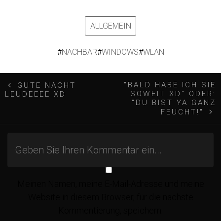
ALLGEMEIN
#
NACHBAR
#
WINDOWS
#
WLAN
B
"BALD HABE ICH SIE
GUTE NACHT
SOWEIT XD" ODER:
LEUDEEEE XD
e
"DU BIST YA GANZ
FEUCHT!"
i
t
r
Meinen Namen, meine E-Mail-Adresse und meine
Website in diesem Browser, für die nächste
Kommentierung, speichern.