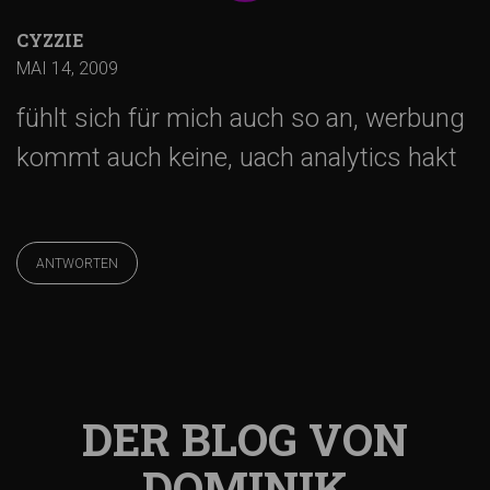
g
CYZZIE
MAI 14, 2009
s
fühlt sich für mich auch so an, werbung
-
kommt auch keine, uach analytics hakt
N
ANTWORTEN
a
v
i
DER BLOG VON
g
DOMINIK