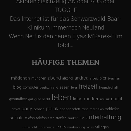
Aktoren gleichzeitig AN oder AUS oder
TOGGLE
Das Internet ist für das Schwarzwald-Baar-
Klinikum immernoch Neuland
Wenn Netflix den neuen Elyas M’Barek-Film
tötet…
HÄUFIGE THEMEN
abend
andrea
mädchen
bier
münchen
alkohol
arbeit
bierchen
freizeit
blog
computer
essen
deutschland
feier
freundschaft
leben
merker
nacht
liebe
gesundheit
girl
gute nacht
musik
party
politik
schlafen
news
possenhofen
pennen
reise
rezension
unterhaltung
schule
treffen
telefon
telefonieren
trinken
TV
urlaub
villingen
unterricht
unterwegs
verabredung
video