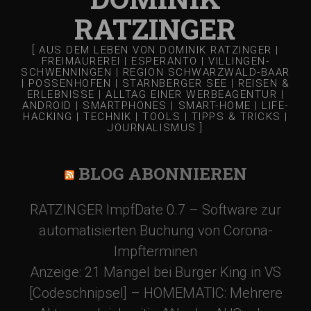
a
RATZINGER
t
[ AUS DEM LEBEN VON DOMINIK RATZINGER |
FREIMAUREREI | ESPERANTO | VILLINGEN-
SCHWENNINGEN | REGION SCHWARZWALD-BAAR
| POSSENHOFEN | STARNBERGER SEE | REISEN &
i
ERLEBNISSE | ALLTAG EINER WERBEAGENTUR |
ANDROID | SMARTPHONES | SMART-HOME | LIFE-
HACKING | TECHNIK | TOOLS | TIPPS & TRICKS |
o
JOURNALISMUS ]
n
BLOG ABONNIEREN
RATZINGER ImpfDate 0.7 – Software zur
automatisierten Buchung von Corona-
Impfterminen
Anzeige: 21 Mängel bei Burger King in VS
[Codeschnipsel] – HOMEMATIC: Mehrere