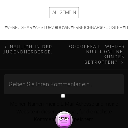
ALLGEMEIN
#
VERFÜGBAR
#
ABSTURZ
#
DOWN
#
ERREICHBAR
#
GOOGLE+
#
L
B
GOOGLEFAIL: WIEDER
NEULICH IN DER
NUR T-ONLINE-
JUGENDHERBERGE.
e
KUNDEN
BETROFFEN?
i
t
r
Meinen Namen, meine E-Mail-Adresse und meine
Website in diesem Browser, für die nächste
Kommentierung, speichern.
a