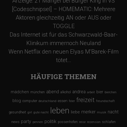
Anzeige: 21 Mängel bei Burger King in VS
[Codeschnipsel] – HOMEMATIC: Mehrere
Aktoren gleichzeitig AN oder AUS oder
TOGGLE
Das Internet ist für das Schwarzwald-Baar-
Klinikum immernoch Neuland
Wenn Netflix den neuen Elyas M’Barek-Film
tötet…
HÄUFIGE THEMEN
abend
andrea
mädchen
bier
münchen
alkohol
arbeit
bierchen
freizeit
blog
computer
essen
deutschland
feier
freundschaft
leben
merker
nacht
liebe
gesundheit
girl
gute nacht
musik
party
politik
schlafen
news
possenhofen
pennen
reise
rezension