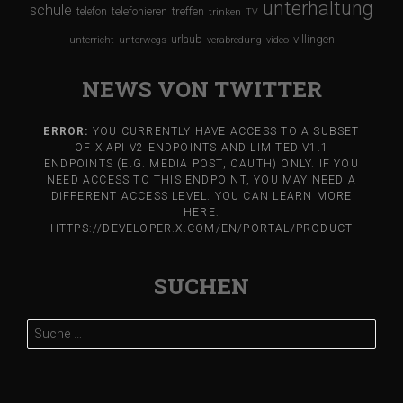
unterhaltung
schule
treffen
telefon
telefonieren
trinken
TV
urlaub
villingen
unterricht
unterwegs
verabredung
video
NEWS VON TWITTER
ERROR:
YOU CURRENTLY HAVE ACCESS TO A SUBSET
OF X API V2 ENDPOINTS AND LIMITED V1.1
ENDPOINTS (E.G. MEDIA POST, OAUTH) ONLY. IF YOU
NEED ACCESS TO THIS ENDPOINT, YOU MAY NEED A
DIFFERENT ACCESS LEVEL. YOU CAN LEARN MORE
HERE:
HTTPS://DEVELOPER.X.COM/EN/PORTAL/PRODUCT
SUCHEN
Suche
nach: