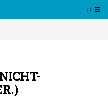
NICHT-
R.)