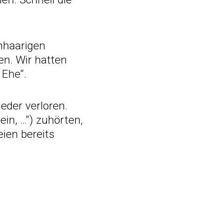
nhaarigen
en. Wir hatten
 Ehe“.
eder verloren.
in, …“) zuhörten,
ien bereits