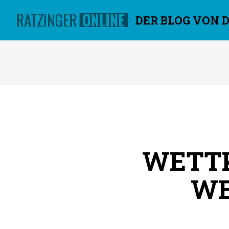
DER BLOG VON 
Überspringen
WETTK
WE