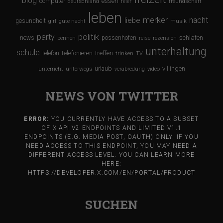
blog
computer
essen
deutschland
feier
freundschaft
leben
merker
nacht
liebe
gesundheit
girl
gute nacht
musik
party
politik
schlafen
news
possenhofen
pennen
reise
rezension
unterhaltung
schule
treffen
telefon
telefonieren
trinken
TV
urlaub
villingen
unterricht
unterwegs
verabredung
video
NEWS VON TWITTER
ERROR:
YOU CURRENTLY HAVE ACCESS TO A SUBSET
OF X API V2 ENDPOINTS AND LIMITED V1.1
ENDPOINTS (E.G. MEDIA POST, OAUTH) ONLY. IF YOU
NEED ACCESS TO THIS ENDPOINT, YOU MAY NEED A
DIFFERENT ACCESS LEVEL. YOU CAN LEARN MORE
HERE:
HTTPS://DEVELOPER.X.COM/EN/PORTAL/PRODUCT
SUCHEN