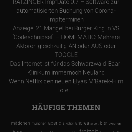
RATZINGER ImpfDate 0.7 – Software zur
automatisierten Buchung von Corona-
Impfterminen
Anzeige: 21 Mängel bei Burger King in VS
[Codeschnipsel] – HOMEMATIC: Mehrere
Aktoren gleichzeitig AN oder AUS oder
TOGGLE
Das Internet ist für das Schwarzwald-Baar-
Klinikum immernoch Neuland
Wenn Netflix den neuen Elyas M’Barek-Film
tötet…
HÄUFIGE THEMEN
abend
andrea
mädchen
bier
münchen
alkohol
arbeit
bierchen
freizeit