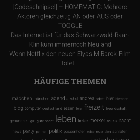
[Codeschnipsel] – HOMEMATIC: Mehrere
Aktoren gleichzeitig AN oder AUS oder
TOGGLE
Das Internet ist für das Schwarzwald-Baar-
Klinikum immernoch Neuland
Wenn Netflix den neuen Elyas M’Barek-Film
tötet…
HÄUFIGE THEMEN
abend
andrea
mädchen
bier
münchen
alkohol
arbeit
bierchen
freizeit
blog
computer
essen
deutschland
feier
freundschaft
leben
merker
nacht
liebe
gesundheit
girl
gute nacht
musik
party
politik
schlafen
news
possenhofen
pennen
reise
rezension