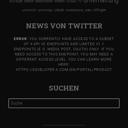
unterhaltung
schule
treffen
telefon
telefonieren
trinken
TV
urlaub
villingen
unterricht
unterwegs
verabredung
video
NEWS VON TWITTER
ERROR:
YOU CURRENTLY HAVE ACCESS TO A SUBSET
OF X API V2 ENDPOINTS AND LIMITED V1.1
ENDPOINTS (E.G. MEDIA POST, OAUTH) ONLY. IF YOU
NEED ACCESS TO THIS ENDPOINT, YOU MAY NEED A
DIFFERENT ACCESS LEVEL. YOU CAN LEARN MORE
HERE:
HTTPS://DEVELOPER.X.COM/EN/PORTAL/PRODUCT
SUCHEN
Suche
nach: