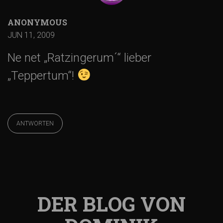
i
ANONYMOUS
g
JUN 11, 2009
Ne net „Ratzingerum´“ lieber
a
„Teppertum“!
t
i
ANTWORTEN
o
n
DER BLOG VON