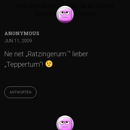
r
Website in diesem Browser, für die nächste
Kommentierung, speichern.
a
ANONYMOUS
g
JUN 11, 2009
s
Ne net „Ratzingerum´“ lieber
„Teppertum“!
-
N
ANTWORTEN
a
v