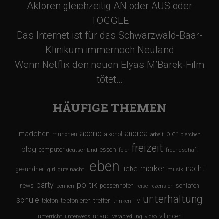
Aktoren gleichzeitig AN oder AUS oder
TOGGLE
Das Internet ist für das Schwarzwald-Baar-
Klinikum immernoch Neuland
Wenn Netflix den neuen Elyas M’Barek-Film
tötet…
HÄUFIGE THEMEN
abend
andrea
mädchen
bier
münchen
alkohol
arbeit
bierchen
freizeit
blog
computer
essen
deutschland
feier
freundschaft
leben
merker
nacht
liebe
gesundheit
girl
gute nacht
musik
party
politik
schlafen
news
possenhofen
pennen
reise
rezension
unterhaltung
schule
treffen
telefon
telefonieren
trinken
TV
urlaub
villingen
unterricht
unterwegs
verabredung
video