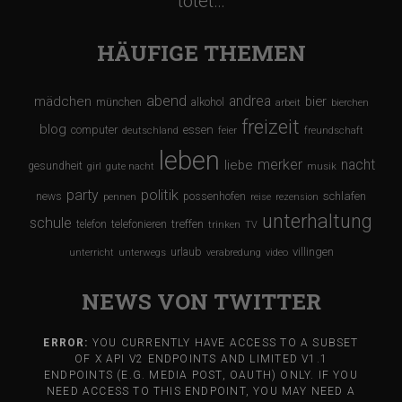
tötet…
HÄUFIGE THEMEN
abend
andrea
mädchen
bier
münchen
alkohol
arbeit
bierchen
freizeit
blog
computer
essen
deutschland
feier
freundschaft
leben
merker
nacht
liebe
gesundheit
girl
gute nacht
musik
party
politik
schlafen
news
possenhofen
pennen
reise
rezension
unterhaltung
schule
treffen
telefon
telefonieren
trinken
TV
urlaub
villingen
unterricht
unterwegs
verabredung
video
NEWS VON TWITTER
ERROR:
YOU CURRENTLY HAVE ACCESS TO A SUBSET
OF X API V2 ENDPOINTS AND LIMITED V1.1
ENDPOINTS (E.G. MEDIA POST, OAUTH) ONLY. IF YOU
NEED ACCESS TO THIS ENDPOINT, YOU MAY NEED A