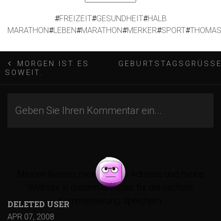
#
FREIZEIT
#
GESUNDHEIT
#
HALB
MARATHON
#
LEBEN
#
MARATHON
#
MERKER
#
SPORT
#
THOMA
B
MORGEN IST ES
GEBURTSTAGSGRÜSSE
SOWEIT.
e
i
t
r
Meinen Namen, meine E-Mail-Adresse und meine
Website in diesem Browser, für die nächste
a
Kommentierung, speichern.
DELETED USER
APR 07, 2008