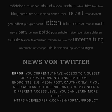
abend
andrea
mädchen
bier
münchen
alkohol
arbeit
bierchen
freizeit
blog
computer
essen
deutschland
feier
freundschaft
leben
merker
nacht
liebe
gesundheit
girl
gute nacht
musik
party
politik
schlafen
news
possenhofen
pennen
reise
rezension
unterhaltung
schule
treffen
telefon
telefonieren
trinken
TV
urlaub
villingen
unterricht
unterwegs
verabredung
video
NEWS VON TWITTER
ERROR:
YOU CURRENTLY HAVE ACCESS TO A SUBSET
OF X API V2 ENDPOINTS AND LIMITED V1.1
ENDPOINTS (E.G. MEDIA POST, OAUTH) ONLY. IF YOU
NEED ACCESS TO THIS ENDPOINT, YOU MAY NEED A
DIFFERENT ACCESS LEVEL. YOU CAN LEARN MORE
HERE:
HTTPS://DEVELOPER.X.COM/EN/PORTAL/PRODUCT