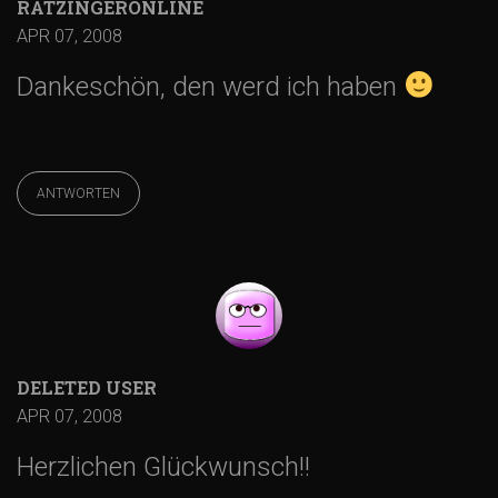
a
RATZINGERONLINE
APR 07, 2008
t
Dankeschön, den werd ich haben
i
o
ANTWORTEN
n
DELETED USER
APR 07, 2008
Herzlichen Glückwunsch!!