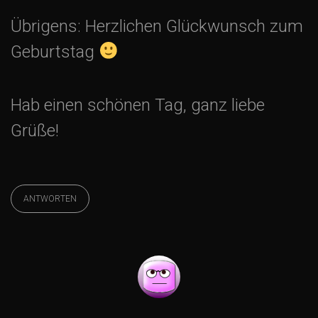
g
Übrigens: Herzlichen Glückwunsch zum
s
Geburtstag
-
Hab einen schönen Tag, ganz liebe
N
Grüße!
a
v
ANTWORTEN
i
g