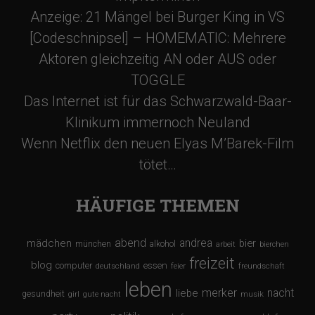
Anzeige: 21 Mängel bei Burger King in VS
[Codeschnipsel] – HOMEMATIC: Mehrere
Aktoren gleichzeitig AN oder AUS oder
TOGGLE
Das Internet ist für das Schwarzwald-Baar-
Klinikum immernoch Neuland
Wenn Netflix den neuen Elyas M’Barek-Film
tötet…
HÄUFIGE THEMEN
abend
andrea
mädchen
bier
münchen
alkohol
arbeit
bierchen
freizeit
blog
computer
essen
deutschland
feier
freundschaft
leben
merker
nacht
liebe
gesundheit
girl
gute nacht
musik