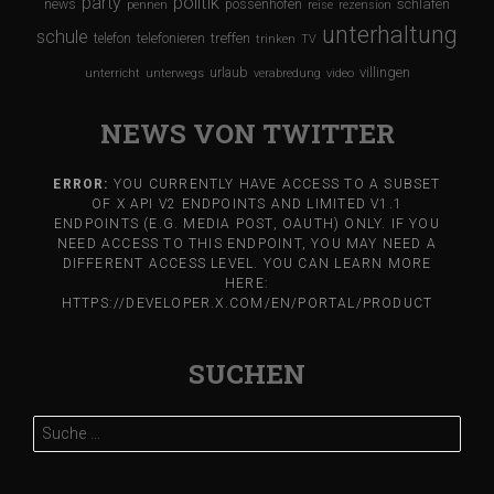
party
politik
schlafen
news
possenhofen
pennen
reise
rezension
unterhaltung
schule
treffen
telefon
telefonieren
trinken
TV
urlaub
villingen
unterricht
unterwegs
verabredung
video
NEWS VON TWITTER
ERROR:
YOU CURRENTLY HAVE ACCESS TO A SUBSET
OF X API V2 ENDPOINTS AND LIMITED V1.1
ENDPOINTS (E.G. MEDIA POST, OAUTH) ONLY. IF YOU
NEED ACCESS TO THIS ENDPOINT, YOU MAY NEED A
DIFFERENT ACCESS LEVEL. YOU CAN LEARN MORE
HERE:
HTTPS://DEVELOPER.X.COM/EN/PORTAL/PRODUCT
SUCHEN
Suche
nach: