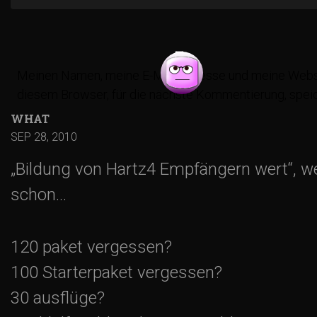
t
r
Meinen Namen, meine E-Mail-Adresse und meine Websi
a
diesem Browser, für die nächste Kommentierung, spei
WHAT
g
SEP 28, 2010
s
„Bildung von Hartz4 Empfängern wert“, w
schon…
-
N
120 paket vergessen?
100 Starterpaket vergessen?
a
30 ausflüge?