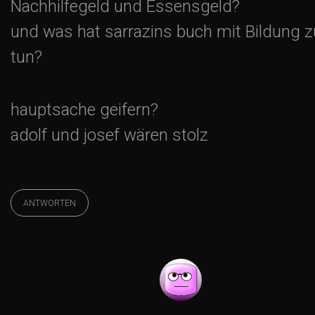
v
Nachhilfegeld und Essensgeld?
und was hat sarrazins buch mit Bildung z
i
tun?
g
hauptsache geifern?
a
adolf und josef wären stolz
t
i
ANTWORTEN
o
n