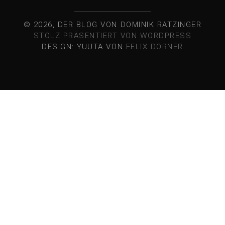
© 2026, DER BLOG VON DOMINIK RATZINGER
STOLZ PRÄSENTIERT VON WORDPRESS
DESIGN: YUUTA VON
FELIX DORNER