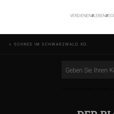
VERDIENEN
#
LEBEN
#
SC
B
SCHNEE IM SCHWARZWALD XD…
e
i
t
Meinen Namen, meine E-Ma
r
a