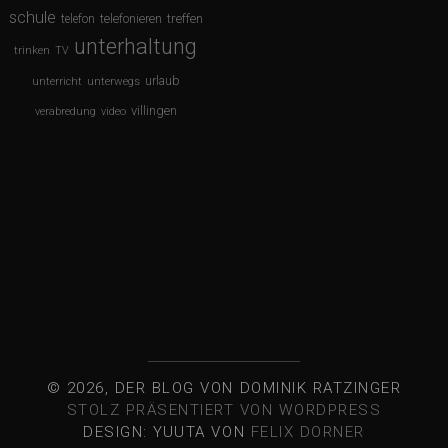
schule
treffen
telefon
telefonieren
unterhaltung
trinken
TV
urlaub
unterricht
unterwegs
villingen
verabredung
video
© 2026, DER BLOG VON DOMINIK RATZINGER
STOLZ PRÄSENTIERT VON WORDPRESS
DESIGN: YUUTA VON
FELIX DORNER