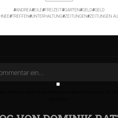
#
ANDREA
#
EILE
#
FREIZEIT
#
GARTEN
#
GELD
#
GELD
HNEE
#
TREFFEN
#
UNTERHALTUNG
#
ZEITUNGEN
#
ZEITUNGEN A
il-Adresse und meine Website in diesem Browser, für d
speichern.