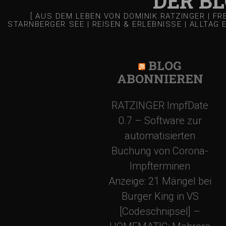
DER B
g
[ AUS DEM LEBEN VON DOMINIK RATZINGER | F
STARNBERGER SEE | REISEN & ERLEBNISSE | ALLTAG 
s
BLOG
-
ABONNIEREN
N
RATZINGER ImpfDate
0.7 – Software zur
a
automatisierten
v
Buchung von Corona-
Impfterminen
i
Anzeige: 21 Mängel bei
Burger King in VS
g
[Codeschnipsel] –