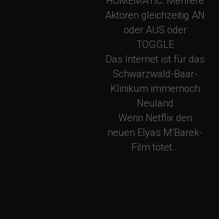
HOMEMATIC: Mehrere
a
Aktoren gleichzeitig AN
oder AUS oder
t
TOGGLE
Das Internet ist für das
i
Schwarzwald-Baar-
o
Klinikum immernoch
Neuland
n
Wenn Netflix den
neuen Elyas M’Barek-
Film tötet…