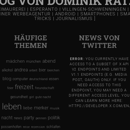
LOG VON DOMINIK RAT
REIMAUREREI | ESPERANTO | VILLINGEN-SCHWENNINGEN
EINER WERBEAGENTUR | ANDROID | SMARTPHONES | SMART
TRICKS | JOURNALISMUS ]
HÄUFIGE
NEWS VON
THEMEN
TWITTER
ERROR:
YOU CURRENTLY HAVE
abend
mädchen
münchen
ACCESS TO A SUBSET OF X API
andrea
bier
V2 ENDPOINTS AND LIMITED
alkohol
arbeit
bierchen
V1.1 ENDPOINTS (E.G. MEDIA
blog
computer
essen
deutschland
POST, OAUTH) ONLY. IF YOU
NEED ACCESS TO THIS
freizeit
feier
freundschaft
ENDPOINT, YOU MAY NEED A
DIFFERENT ACCESS LEVEL. YOU
gesundheit
girl
gute nacht
CAN LEARN MORE HERE:
leben
HTTPS://DEVELOPER.X.COM/E
merker
liebe
musik
nacht
party
politik
news
pennen
schlafen
possenhofen
reise
rezension