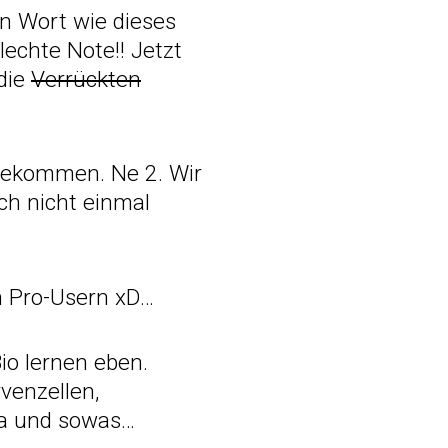
ein Wort wie dieses
lechte Note!! Jetzt
die
Verrückten
bekommen. Ne 2. Wir
ch nicht einmal
en Pro-Usern xD…
Bio lernen eben.
venzellen,
ma und sowas…