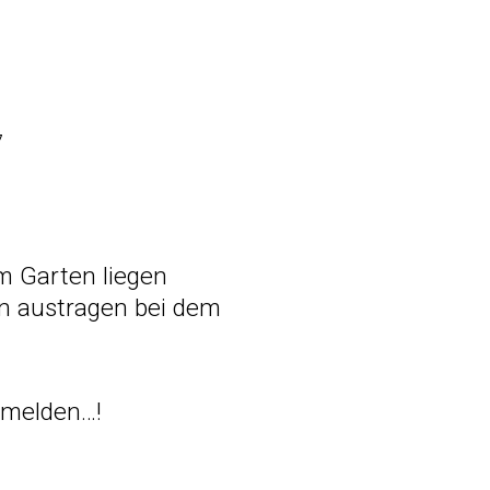
7
m Garten liegen
en austragen bei dem
 melden…!