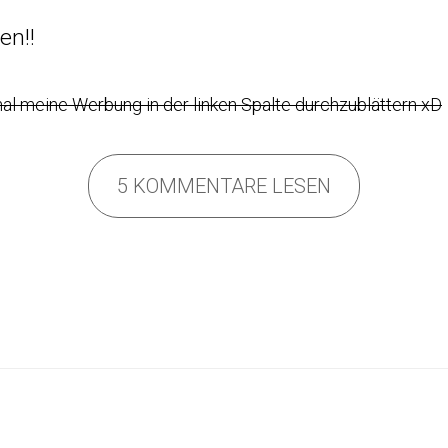
en!!
mal meine Werbung in der linken Spalte durchzublättern xD
5 KOMMENTARE LESEN