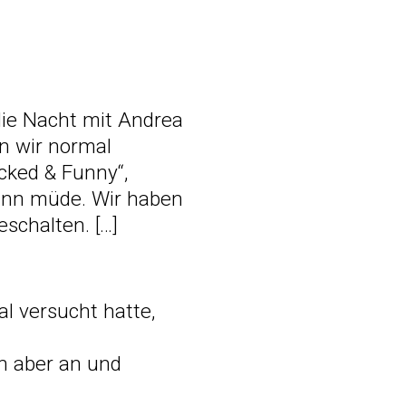
die Nacht mit Andrea
en wir normal
cked & Funny“,
ann müde. Wir haben
schalten. […]
 versucht hatte,
nn aber an und