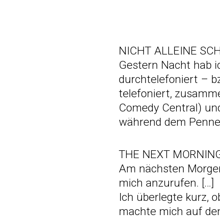
NICHT ALLEINE SC
Gestern Nacht hab i
durchtelefoniert – b
telefoniert, zusamme
Comedy Central) und
während dem Pennen 
THE NEXT MORNIN
Am nächsten Morgen
mich anzurufen. […]
Ich überlegte kurz, 
machte mich auf d