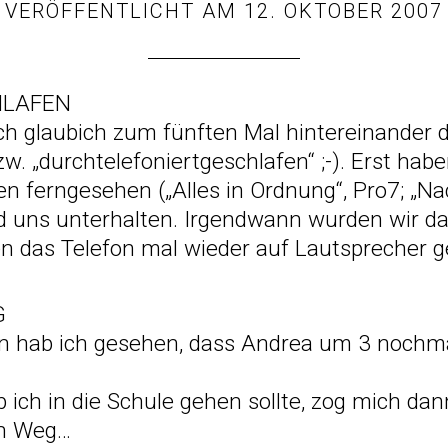
VERÖFFENTLICHT AM
12. OKTOBER 2007
HLAFEN
ch glaubich zum fünften Mal hintereinander 
zw. „durchtelefoniertgeschlafen“ ;-). Erst hab
n ferngesehen („Alles in Ordnung“, Pro7; „Na
 uns unterhalten. Irgendwann wurden wir d
das Telefon mal wieder auf Lautsprecher ge
G
 hab ich gesehen, dass Andrea um 3 nochmal
ob ich in die Schule gehen sollte, zog mich da
en Weg…