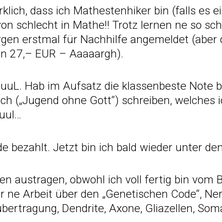
rklich, dass ich Mathestenhiker bin (falls es 
von schlecht in Mathe!! Trotz lernen ne so sch
rgen erstmal für Nachhilfe angemeldet (aber 
en 27,– EUR – Aaaaargh).
uuL. Hab im Aufsatz die klassenbeste Note 
ch („Jugend ohne Gott“) schreiben, welches i
cuul…
e bezahlt. Jetzt bin ich bald wieder unter d
en austragen, obwohl ich voll fertig bin vom 
r ne Arbeit über den „Genetischen Code“, Ner
bertragung, Dendrite, Axone, Gliazellen, So