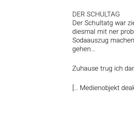
DER SCHULTAG
Der Schultatg war z
diesmal mit ner prob
Sodaauszug machen m
gehen…
Zuhause trug ich da
[… Medienobjekt deak