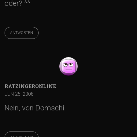
oder? ^^
-
N
ANTWORTEN
a
v
i
RATZINGERONLINE
g
JUN 25, 2008
Nein, von Domschi.
a
t