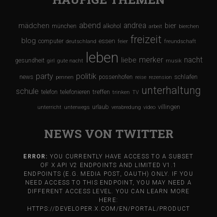
abend
andrea
mädchen
bier
münchen
alkohol
arbeit
bierchen
freizeit
blog
computer
essen
deutschland
feier
freundschaft
leben
merker
nacht
liebe
gesundheit
girl
gute nacht
musik
party
politik
schlafen
news
possenhofen
pennen
reise
rezension
unterhaltung
schule
treffen
telefon
telefonieren
trinken
TV
urlaub
villingen
unterricht
unterwegs
verabredung
video
NEWS VON TWITTER
ERROR:
YOU CURRENTLY HAVE ACCESS TO A SUBSET
OF X API V2 ENDPOINTS AND LIMITED V1.1
ENDPOINTS (E.G. MEDIA POST, OAUTH) ONLY. IF YOU
NEED ACCESS TO THIS ENDPOINT, YOU MAY NEED A
DIFFERENT ACCESS LEVEL. YOU CAN LEARN MORE
HERE:
HTTPS://DEVELOPER.X.COM/EN/PORTAL/PRODUCT