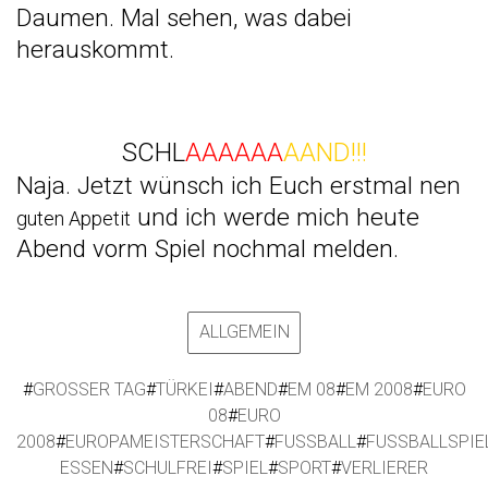
Daumen. Mal sehen, was dabei
herauskommt.
SCHL
AAAAAA
AAND!!!
Naja. Jetzt wünsch ich Euch erstmal nen
und ich werde mich heute
guten Appetit
Abend vorm Spiel nochmal melden.
ALLGEMEIN
#
GROSSER TAG
#
TÜRKEI
#
ABEND
#
EM 08
#
EM 2008
#
EURO
08
#
EURO
2008
#
EUROPAMEISTERSCHAFT
#
FUSSBALL
#
FUSSBALLSPIE
ESSEN
#
SCHULFREI
#
SPIEL
#
SPORT
#
VERLIERER