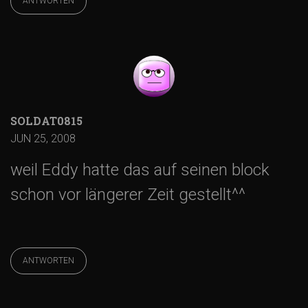
ANTWORTEN
i
o
n
SOLDAT0815
JUN 25, 2008
weil Eddy hatte das auf seinen block
schon vor längerer Zeit gestellt^^
ANTWORTEN