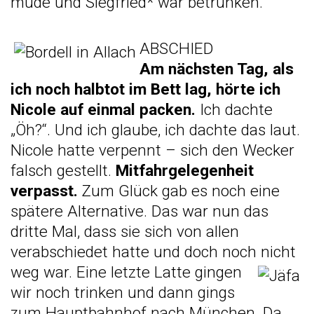
müde und Siegfried* war betrunken.
ABS
CHIED
Am nächsten Tag, als
ich noch halbtot im Bett lag, hörte ich
Nicole auf einmal packen.
Ich dachte
„Öh?“. Und ich glaube, ich dachte das laut.
Nicole hatte verpennt – sich den Wecker
falsch gestellt.
Mitfahrgelegenheit
verpasst.
Zum Glück gab es noch eine
spätere Alternative. Das war nun das
dritte Mal, dass sie sich von allen
verabschiedet hatte und doch noch nicht
weg war. Eine letzte Latte ginge
n
wir noch trinken und dann gings
zum Hauptbahnhof nach München. Da