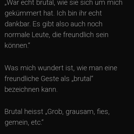
„War echt brutal, wie sie sich um mich
s
gekümmert hat. Ich bin ihr echt
-
dankbar. Es gibt also auch noch
normale Leute, die freundlich sein
N
können.“
a
Was mich wundert ist, wie man eine
v
freundliche Geste als „brutal“
i
bezeichnen kann.
g
Brutal heisst „Grob, grausam, fies,
a
gemein, etc.“