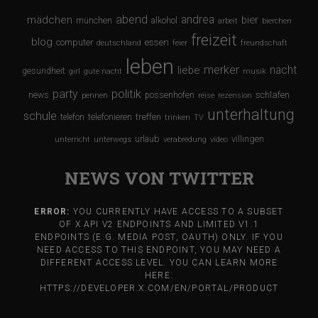
abend
andrea
mädchen
bier
münchen
alkohol
arbeit
bierchen
freizeit
blog
computer
essen
deutschland
feier
freundschaft
leben
merker
nacht
liebe
gesundheit
girl
gute nacht
musik
party
politik
schlafen
news
possenhofen
pennen
reise
rezension
unterhaltung
schule
treffen
telefon
telefonieren
trinken
TV
urlaub
villingen
unterricht
unterwegs
verabredung
video
NEWS VON TWITTER
ERROR:
YOU CURRENTLY HAVE ACCESS TO A SUBSET
OF X API V2 ENDPOINTS AND LIMITED V1.1
ENDPOINTS (E.G. MEDIA POST, OAUTH) ONLY. IF YOU
NEED ACCESS TO THIS ENDPOINT, YOU MAY NEED A
DIFFERENT ACCESS LEVEL. YOU CAN LEARN MORE
HERE:
HTTPS://DEVELOPER.X.COM/EN/PORTAL/PRODUCT