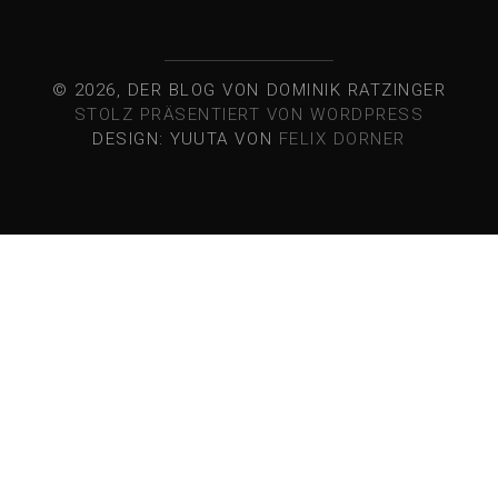
nach:
© 2026, DER BLOG VON DOMINIK RATZINGER
STOLZ PRÄSENTIERT VON WORDPRESS
DESIGN: YUUTA VON
FELIX DORNER