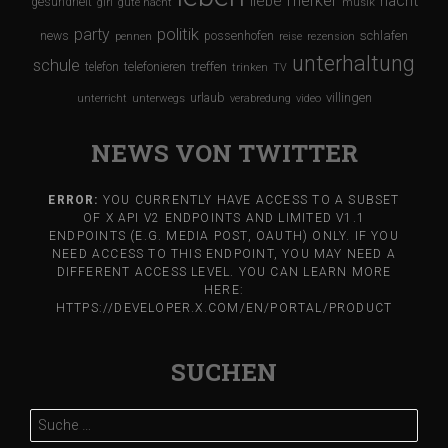
merker
nacht
liebe
gesundheit
girl
gute nacht
musik
party
politik
schlafen
news
possenhofen
pennen
reise
rezension
unterhaltung
schule
treffen
telefon
telefonieren
trinken
TV
urlaub
villingen
unterricht
unterwegs
verabredung
video
NEWS VON TWITTER
ERROR:
YOU CURRENTLY HAVE ACCESS TO A SUBSET
OF X API V2 ENDPOINTS AND LIMITED V1.1
ENDPOINTS (E.G. MEDIA POST, OAUTH) ONLY. IF YOU
NEED ACCESS TO THIS ENDPOINT, YOU MAY NEED A
DIFFERENT ACCESS LEVEL. YOU CAN LEARN MORE
HERE:
HTTPS://DEVELOPER.X.COM/EN/PORTAL/PRODUCT
SUCHEN
Suche