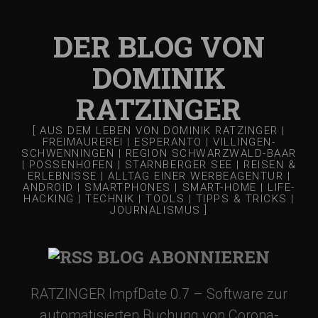
v
i
DER BLOG VON
g
DOMINIK
RATZINGER
a
[ AUS DEM LEBEN VON DOMINIK RATZINGER |
FREIMAUREREI | ESPERANTO | VILLINGEN-
t
SCHWENNINGEN | REGION SCHWARZWALD-BAAR
| POSSENHOFEN | STARNBERGER SEE | REISEN &
ERLEBNISSE | ALLTAG EINER WERBEAGENTUR |
i
ANDROID | SMARTPHONES | SMART-HOME | LIFE-
HACKING | TECHNIK | TOOLS | TIPPS & TRICKS |
JOURNALISMUS ]
o
BLOG ABONNIEREN
n
RATZINGER ImpfDate 0.7 – Software zur
automatisierten Buchung von Corona-