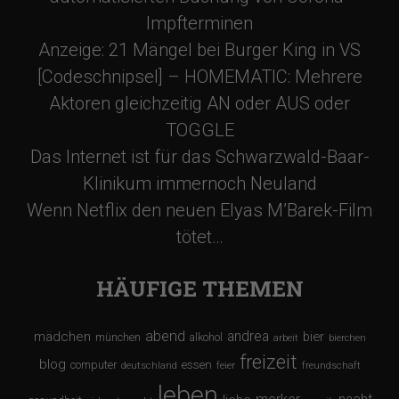
Impfterminen
Anzeige: 21 Mängel bei Burger King in VS
[Codeschnipsel] – HOMEMATIC: Mehrere
Aktoren gleichzeitig AN oder AUS oder
TOGGLE
Das Internet ist für das Schwarzwald-Baar-
Klinikum immernoch Neuland
Wenn Netflix den neuen Elyas M’Barek-Film
tötet…
HÄUFIGE THEMEN
abend
andrea
mädchen
bier
münchen
alkohol
arbeit
bierchen
freizeit
blog
computer
essen
deutschland
feier
freundschaft
leben