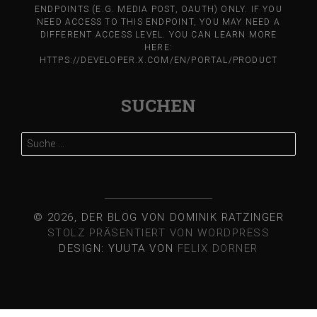
ENDPOINTS (E.G. MEDIA POST, OAUTH) ONLY. IF YOU
NEED ACCESS TO THIS ENDPOINT, YOU MAY NEED A
DIFFERENT ACCESS LEVEL. YOU CAN LEARN MORE
HERE:
HTTPS://DEVELOPER.X.COM/EN/PORTAL/PRODUCT
SUCHEN
Suche
nach:
© 2026, DER BLOG VON DOMINIK RATZINGER
STOLZ PRÄSENTIERT VON WORDPRESS
DESIGN: YUUTA VON
FELIX DORNER