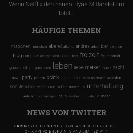
Wenn Netflix den neuen Elyas M’Barek-Film
tötet…
HÄUFIGE THEMEN
abend
andrea
mädchen
bier
münchen
alkohol
arbeit
bierchen
freizeit
blog
computer
essen
deutschland
feier
freundschaft
leben
merker
nacht
liebe
gesundheit
girl
gute nacht
musik
party
politik
schlafen
news
possenhofen
pennen
reise
rezension
unterhaltung
schule
treffen
telefon
telefonieren
trinken
TV
urlaub
villingen
unterricht
unterwegs
verabredung
video
NEWS VON TWITTER
ERROR:
YOU CURRENTLY HAVE ACCESS TO A SUBSET
OF X API V2 ENDPOINTS AND LIMITED V1.1