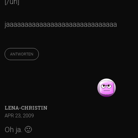
[/url]
N
a
jaaaaaaaaaaaaaaaaaaaaaaaaaaaaaa
v
ANTWORTEN
i
g
a
t
LENA-CHRISTIN
APR 23, 2009
i
Oh ja. 🙂