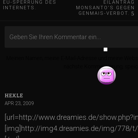
EU-SPERRUNG DES
EILANTRAG
e
INTERNETS.
MONSANTO’S GEGEN
GENMAIS-VERBOT.
i
t
Meinen Namen, meine E-Mail-Adresse und meine Websit
r
nächste Kommentierung, speic
a
g
HEXLE
APR 23, 2009
s
[url=http://www.dreamies.de/show.php?
-
[img]http://img4.dreamies.de/img/778/t