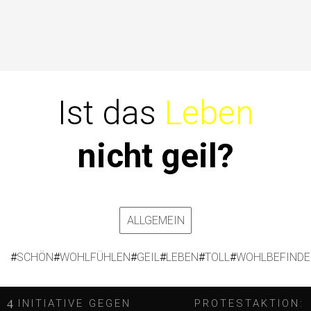
Ist das
Leben
nicht geil?
ALLGEMEIN
#
SCHÖN
#
WOHLFÜHLEN
#
GEIL
#
LEBEN
#
TOLL
#
WOHLBEFIND
B
INITIATIVE GEGEN
PROTESTAKTION: