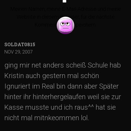
t
Meinen Namen, meine E-Mail-Adresse und meine
Website in diesem Browser, für die nächste
r
Kommentierung, speichern.
a
SOLDAT0815
g
NOV 29, 2007
ging mir net anders scheiß Schule hab
s
Kristin auch gestern mal schön
-
Ignuriert im Real bin dann aber Später
hinter ihr hinterhergelaufen weil sie zur
N
Kasse musste und ich raus^^ hat sie
a
nicht mal mitnkeommen lol.