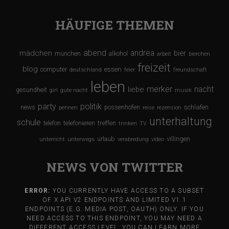
HÄUFIGE THEMEN
abend
andrea
mädchen
bier
münchen
alkohol
arbeit
bierchen
freizeit
blog
computer
essen
deutschland
feier
freundschaft
leben
merker
nacht
liebe
gesundheit
girl
gute nacht
musik
party
politik
schlafen
news
possenhofen
pennen
reise
rezension
unterhaltung
schule
treffen
telefon
telefonieren
trinken
TV
urlaub
villingen
unterricht
unterwegs
verabredung
video
NEWS VON TWITTER
ERROR:
YOU CURRENTLY HAVE ACCESS TO A SUBSET
OF X API V2 ENDPOINTS AND LIMITED V1.1
ENDPOINTS (E.G. MEDIA POST, OAUTH) ONLY. IF YOU
NEED ACCESS TO THIS ENDPOINT, YOU MAY NEED A
DIFFERENT ACCESS LEVEL. YOU CAN LEARN MORE