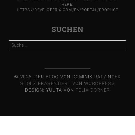
HERE:
HTTPS://DEVELOPER.X.COM/EN/PORTAL/PRODUCT
SUCHEN
Suche
nach:
© 2026, DER BLOG VON DOMINIK RATZINGER
STOLZ PRÄSENTIERT VON WORDPRESS
DESIGN: YUUTA VON
FELIX DORNER