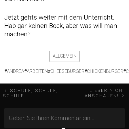
Jetzt gehts weiter mit dem Unterricht.
Hab gar keinen Bock, aber was will man
machen?
ALLGEMEIN
#
ANDREA
#
ARBEITEN
#
CHEESEBURGER
#
CHICKENBURGER
#
C
B
LIEBER NICHT
SCHULE, SCHULE,
SCHULE….
ANSCHAUEN!
e
i