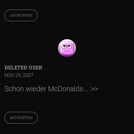
v
ANTWORTEN
i
g
a
t
DELETED USER
NOV 29, 2007
i
Schon wieder McDonalds… :>>
o
n
ANTWORTEN