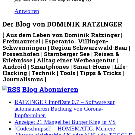
Antworten
Der Blog von DOMINIK RATZINGER
[ Aus dem Leben von Dominik Ratzinger |
Freimaurerei | Esperanto | Villingen-
Schwenningen | Region Schwarzwald-Baar |
Possenhofen | Starnberger See | Reisen &
Erlebnisse | Alltag einer Werbeagentur |
Android | Smartphones | Smart-Home | Life-
Hacking | Technik | Tools | Tipps & Tricks |
Journalismus ]
Blog Abonnieren
RATZINGER ImpfDate 0.7 – Software zur
automatisierten Buchung von Corona-
Impfterminen
Anzeige: 21 Mängel bei Burger King in VS
[Codeschnipsel] – HOMEMATIC: Mehrere