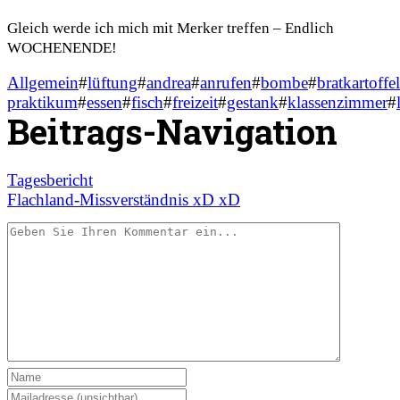
Gleich werde ich mich mit Merker treffen – Endlich
WOCHENENDE!
Allgemein
#
lüftung
#
andrea
#
anrufen
#
bombe
#
bratkartoffe
praktikum
#
essen
#
fisch
#
freizeit
#
gestank
#
klassenzimmer
#
Beitrags-Navigation
Tagesbericht
Flachland-Missverständnis xD xD