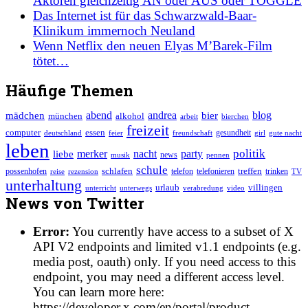
Aktoren gleichzeitig AN oder AUS oder TOGGLE
Das Internet ist für das Schwarzwald-Baar-
Klinikum immernoch Neuland
Wenn Netflix den neuen Elyas M’Barek-Film
tötet…
Häufige Themen
abend
mädchen
andrea
blog
bier
münchen
alkohol
arbeit
bierchen
freizeit
essen
computer
gesundheit
deutschland
feier
freundschaft
girl
gute nacht
leben
merker
politik
nacht
party
liebe
news
musik
pennen
schule
schlafen
treffen
possenhofen
telefon
telefonieren
reise
trinken
TV
rezension
unterhaltung
villingen
urlaub
unterricht
unterwegs
verabredung
video
News von Twitter
Error:
You currently have access to a subset of X
API V2 endpoints and limited v1.1 endpoints (e.g.
media post, oauth) only. If you need access to this
endpoint, you may need a different access level.
You can learn more here:
https://developer.x.com/en/portal/product