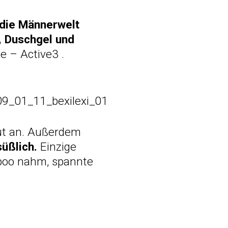
 die Männerwelt
 Duschgel und
e – Active3
.
aut an. Außerdem
süßlich.
Einzige
poo nahm, spannte