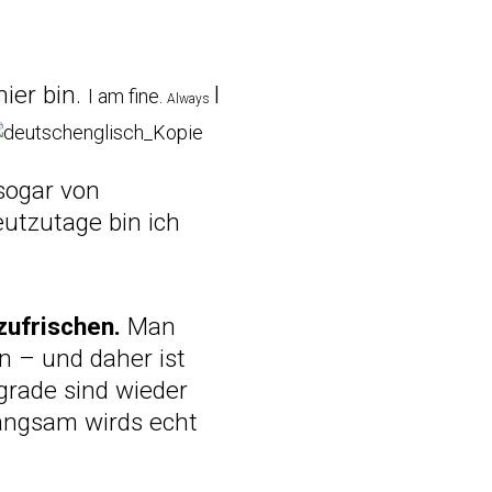
ier bin.
I
I am fine.
Always
sogar von
eutzutage bin ich
zufrischen.
Man
n – und daher ist
grade sind wieder
ngsam wirds echt