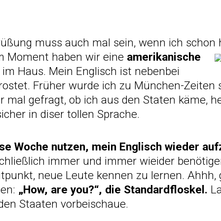
rüßung muss auch mal sein, wenn ich schon h
 Im Moment haben wir eine
amerikanische
t
im Haus. Mein Englisch ist nebenbei
erostet. Früher wurde ich zu München-Zeiten 
 mal gefragt, ob ich aus den Staten käme, h
cher in diser tollen Sprache.
ese Woche nutzen, mein Englisch wieder auf
chließlich immer und immer wieider benötige
eitpunkt, neue Leute kennen zu lernen. Ahhh, 
men:
„How, are you?“, die Standardfloskel.
La
n den Staaten vorbeischaue.