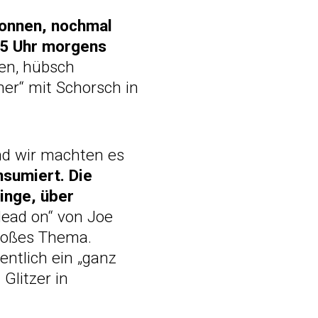
 konnen, nochmal
 5 Uhr morgens
ten, hübsch
er“ mit Schorsch in
nd wir machten es
nsumiert. Die
inge, über
Head on“ von Joe
großes Thema.
entlich ein „ganz
Glitzer in