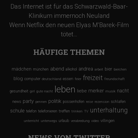
Das Internet ist für das Schwarzwald-Baar-
Klinikum immernoch Neuland
Wenn Netflix den neuen Elyas M’Barek-Film
tötet…
HÄUFIGE THEMEN
abend
andrea
mädchen
bier
münchen
alkohol
arbeit
bierchen
freizeit
blog
computer
essen
deutschland
feier
freundschaft
leben
merker
nacht
liebe
gesundheit
girl
gute nacht
musik
party
politik
schlafen
news
possenhofen
pennen
reise
rezension
unterhaltung
schule
treffen
telefon
telefonieren
trinken
TV
urlaub
villingen
unterricht
unterwegs
verabredung
video
NEWS VON TWITTER