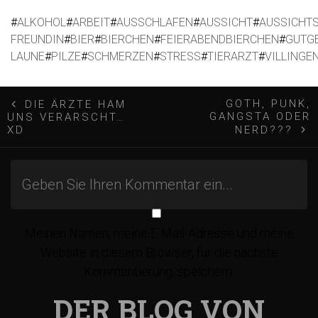
#
ALKOHOL
#
ARBEIT
#
AUSSCHLAFEN
#
AUSSICHT
#
AUSSICHT
FREUNDIN
#
BIER
#
BIERCHEN
#
FEIERABENDBIERCHEN
#
GUTG
LAUNE
#
PILZE
#
SCHMERZEN
#
STRESS
#
TIERARZT
#
VILLINGE
B
GOTH, PUNK,
DIE ÄRZTE HAM
GANGSTA ODER
UNS VERARSCHT…
e
XD
NERD???
i
t
Meinen Namen, meine E-Mail-Adresse und meine
r
Website in diesem Browser, für die nächste
Kommentierung, speichern.
a
DER BLOG VON