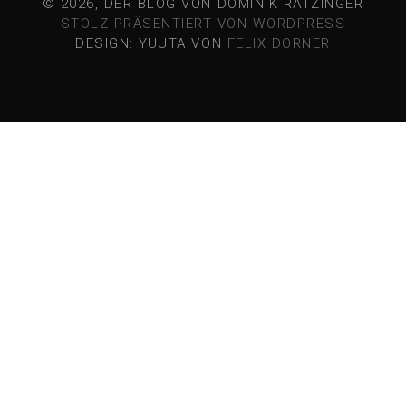
© 2026, DER BLOG VON DOMINIK RATZINGER
STOLZ PRÄSENTIERT VON WORDPRESS
DESIGN: YUUTA VON
FELIX DORNER