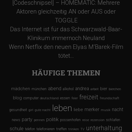
a
[Codeschnipsel] – HOMEMATIC: Mehrere
Aktoren gleichzeitig AN oder AUS oder
t
TOGGLE
Das Internet ist für das Schwarzwald-Baar-
i
Klinikum immernoch Neuland
Wenn Netflix den neuen Elyas M’Barek-Film
o
tötet…
n
HÄUFIGE THEMEN
abend
andrea
mädchen
bier
münchen
alkohol
arbeit
bierchen
freizeit
blog
computer
essen
deutschland
feier
freundschaft
leben
merker
nacht
liebe
gesundheit
girl
gute nacht
musik
party
politik
schlafen
news
possenhofen
pennen
reise
rezension
unterhaltung
schule
treffen
telefon
telefonieren
trinken
TV