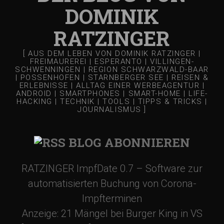
g
DOMINIK
RATZINGER
s
[ AUS DEM LEBEN VON DOMINIK RATZINGER |
-
FREIMAUREREI | ESPERANTO | VILLINGEN-
SCHWENNINGEN | REGION SCHWARZWALD-BAAR
| POSSENHOFEN | STARNBERGER SEE | REISEN &
ERLEBNISSE | ALLTAG EINER WERBEAGENTUR |
N
ANDROID | SMARTPHONES | SMART-HOME | LIFE-
HACKING | TECHNIK | TOOLS | TIPPS & TRICKS |
JOURNALISMUS ]
a
BLOG ABONNIEREN
v
RATZINGER ImpfDate 0.7 – Software zur
i
automatisierten Buchung von Corona-
g
Impfterminen
Anzeige: 21 Mängel bei Burger King in VS