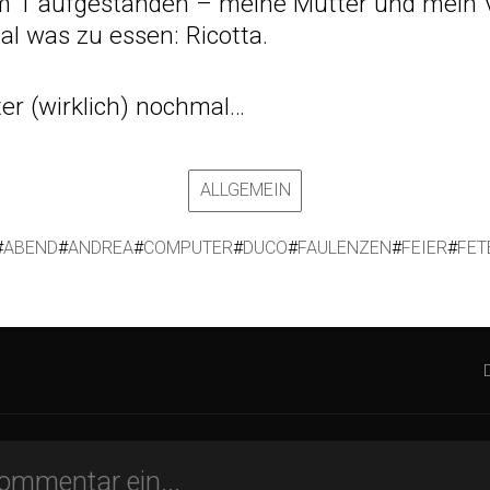
um 1 aufgestanden – meine Mutter und mein 
al was zu essen: Ricotta.
er (wirklich) nochmal…
ALLGEMEIN
#
ABEND
#
ANDREA
#
COMPUTER
#
DUCO
#
FAULENZEN
#
FEIER
#
FET