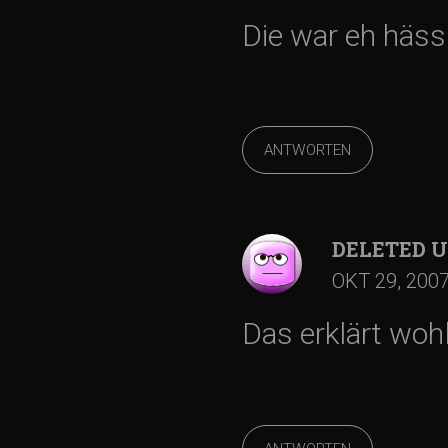
v
Die war eh häss
i
g
ANTWORTEN
a
t
DELETED 
OKT 29, 200
i
Das erklärt woh
o
n