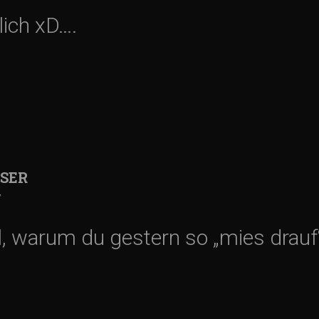
lich xD….
USER
7
l, warum du gestern so „mies drauf