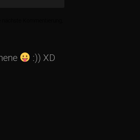
ie nächste Kommentierung,
enene
:)) XD