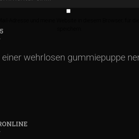
il-Adresse und meine Website in diesem Browser, für d
speichern.
5
7
 an einer wehrlosen gummiepuppe n
RONLINE
7