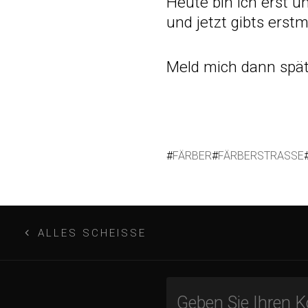
Heute bin ich erst 
und jetzt gibts erstm
Meld mich dann spät
#
FÄRBER
#
FÄRBERSTRASSE
B
ALLES SCHEISSE
e
i