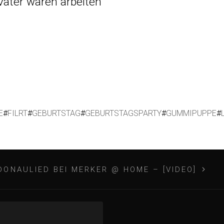
Vater waren arbeiten
E
#
FILRT
#
GEBURTSTAG
#
GEBURTSTAGSPARTY
#
GUMMIPUPPE
#
DONAULIED BEI MERKER @ HOME – [VIDEO]