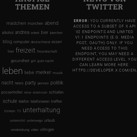
THEMEN
TWITTER
ERROR:
YOU CURRENTLY HAVE
abend
mädchen
münchen
ACCESS TO A SUBSET OF X API
andrea
bier
V2 ENDPOINTS AND LIMITED
alkohol
arbeit
bierchen
V1.1 ENDPOINTS (E.G. MEDIA
blog
computer
essen
deutschland
POST, OAUTH) ONLY. IF YOU
NEED ACCESS TO THIS
freizeit
feier
freundschaft
ENDPOINT, YOU MAY NEED A
DIFFERENT ACCESS LEVEL. YOU
gesundheit
girl
gute nacht
CAN LEARN MORE HERE:
leben
HTTPS://DEVELOPER.X.COM/E
merker
liebe
musik
nacht
party
politik
news
pennen
schlafen
possenhofen
reise
rezension
schule
treffen
telefon
telefonieren
unterhaltung
trinken
TV
urlaub
unterricht
unterwegs
villingen
verabredung
video