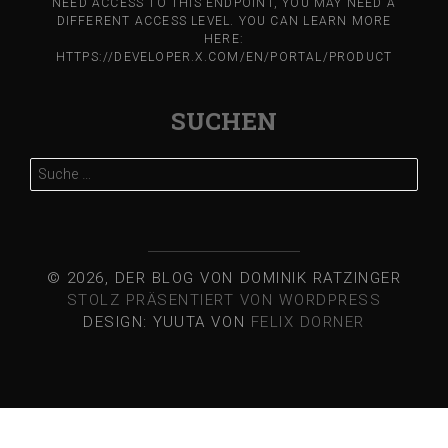
NEED ACCESS TO THIS ENDPOINT, YOU MAY NEED A
DIFFERENT ACCESS LEVEL. YOU CAN LEARN MORE
HERE:
HTTPS://DEVELOPER.X.COM/EN/PORTAL/PRODUCT
SUCHEN
Suche
nach:
© 2026, DER BLOG VON DOMINIK RATZINGER
STOLZ PRÄSENTIERT VON WORDPRESS
DESIGN: YUUTA VON
FELIX DORNER