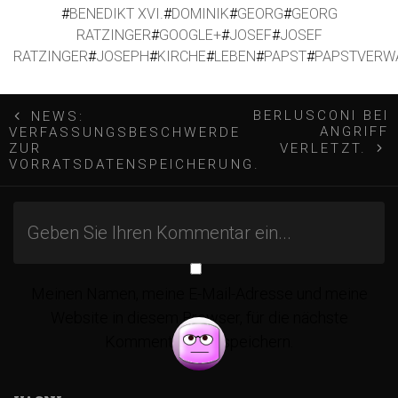
#
BENEDIKT XVI.
#
DOMINIK
#
GEORG
#
GEORG
RATZINGER
#
GOOGLE+
#
JOSEF
#
JOSEF
RATZINGER
#
JOSEPH
#
KIRCHE
#
LEBEN
#
PAPST
#
PAPSTVERW
B
BERLUSCONI BEI
NEWS:
ANGRIFF
VERFASSUNGSBESCHWERDE
e
ZUR
VERLETZT.
VORRATSDATENSPEICHERUNG.
i
t
r
Meinen Namen, meine E-Mail-Adresse und meine
Website in diesem Browser, für die nächste
Kommentierung, speichern.
a