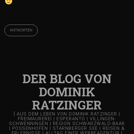
a
t
i
ANTWORTEN
o
n
DER BLOG VON
DOMINIK
RATZINGER
[ AUS DEM LEBEN VON DOMINIK RATZINGER |
FREIMAUREREI | ESPERANTO | VILLINGEN-
SCHWENNINGEN | REGION SCHWARZWALD-BAAR
| POSSENHOFEN | STARNBERGER SEE | REISEN &
ERLEBNISSE | ALLTAG EINER WERBEAGENTUR |