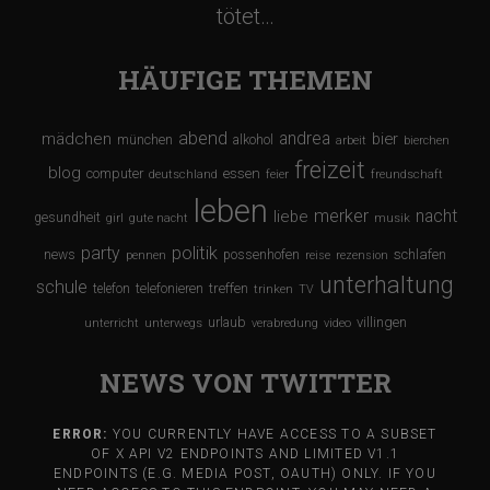
tötet…
HÄUFIGE THEMEN
abend
andrea
mädchen
bier
münchen
alkohol
arbeit
bierchen
freizeit
blog
computer
essen
deutschland
feier
freundschaft
leben
merker
nacht
liebe
gesundheit
girl
gute nacht
musik
party
politik
schlafen
news
possenhofen
pennen
reise
rezension
unterhaltung
schule
treffen
telefon
telefonieren
trinken
TV
urlaub
villingen
unterricht
unterwegs
verabredung
video
NEWS VON TWITTER
ERROR:
YOU CURRENTLY HAVE ACCESS TO A SUBSET
OF X API V2 ENDPOINTS AND LIMITED V1.1
ENDPOINTS (E.G. MEDIA POST, OAUTH) ONLY. IF YOU