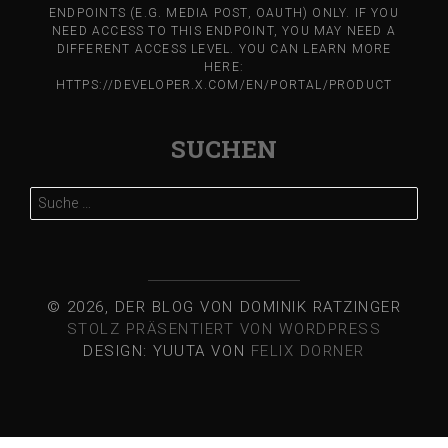
ENDPOINTS (E.G. MEDIA POST, OAUTH) ONLY. IF YOU
NEED ACCESS TO THIS ENDPOINT, YOU MAY NEED A
DIFFERENT ACCESS LEVEL. YOU CAN LEARN MORE
HERE:
HTTPS://DEVELOPER.X.COM/EN/PORTAL/PRODUCT
SUCHEN
Suche
nach:
© 2026, DER BLOG VON DOMINIK RATZINGER
STOLZ PRÄSENTIERT VON WORDPRESS
DESIGN: YUUTA VON
FELIX DORNER