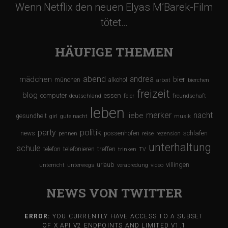
i
Wenn Netflix den neuen Elyas M’Barek-Film
o
tötet…
n
HÄUFIGE THEMEN
abend
andrea
mädchen
bier
münchen
alkohol
arbeit
bierchen
freizeit
blog
computer
essen
deutschland
feier
freundschaft
leben
merker
nacht
liebe
gesundheit
girl
gute nacht
musik
party
politik
schlafen
news
possenhofen
pennen
reise
rezension
unterhaltung
schule
treffen
telefon
telefonieren
trinken
TV
urlaub
villingen
unterricht
unterwegs
verabredung
video
NEWS VON TWITTER
ERROR:
YOU CURRENTLY HAVE ACCESS TO A SUBSET
OF X API V2 ENDPOINTS AND LIMITED V1.1