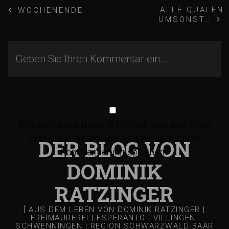
B
ALLE QUALEN
WOCHENENDE.
UMSONST…
e
i
t
r
Meinen Namen, meine E-Mail-Adresse und meine
Website in diesem Browser, für die nächste
a
DER BLOG VON
Kommentierung, speichern.
DOMINIK
g
RATZINGER
s
[ AUS DEM LEBEN VON DOMINIK RATZINGER |
FREIMAUREREI | ESPERANTO | VILLINGEN-
SCHWENNINGEN | REGION SCHWARZWALD-BAAR