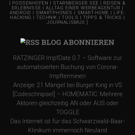
-
| POSSENHOFEN | STARNBERGER SEE | REISEN &
ERLEBNISSE | ALLTAG EINER WERBEAGENTUR |
ANDROID | SMARTPHONES | SMART-HOME | LIFE-
N
HACKING | TECHNIK | TOOLS | TIPPS & TRICKS |
JOURNALISMUS ]
a
BLOG ABONNIEREN
v
RATZINGER ImpfDate 0.7 – Software zur
i
automatisierten Buchung von Corona-
Impfterminen
g
Anzeige: 21 Mängel bei Burger King in VS
[Codeschnipsel] – HOMEMATIC: Mehrere
a
Aktoren gleichzeitig AN oder AUS oder
TOGGLE
t
Das Internet ist für das Schwarzwald-Baar-
Klinikum immernoch Neuland