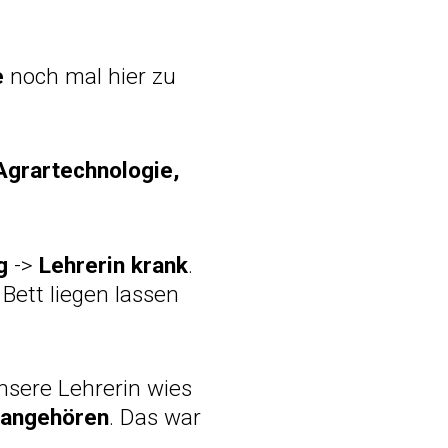
e
noch mal hier zu
Agrartechnologie,
g
->
Lehrerin krank
.
Bett liegen lassen
unsere Lehrerin wies
 angehören
. Das war