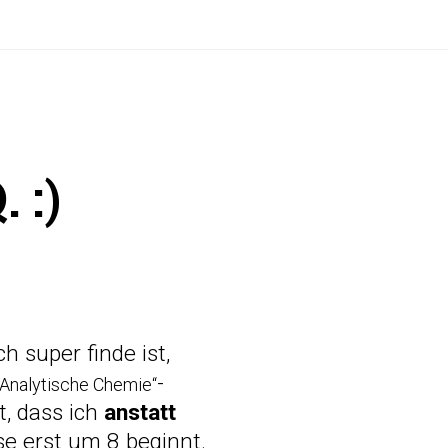
 :)
ch super finde ist,
-
„Analytische Chemie“
, dass ich
anstatt
se erst um 8 beginnt.