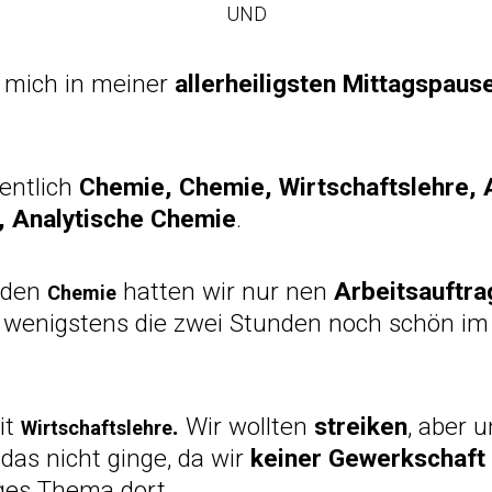
UND
, mich in meiner
allerheiligsten Mittagspaus
gentlich
Chemie, Chemie, Wirtschaftslehre, 
, Analytische Chemie
.
nden
hatten wir nur nen
Arbeitsauftra
Chemie
 wenigstens die zwei Stunden noch schön im 
it
.
Wir wollten
streiken
, aber 
Wirtschaftslehre
 das nicht ginge, da wir
keiner Gewerkschaft
ges Thema dort.