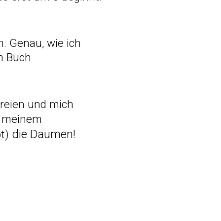
. Genau, wie ich
m Buch
reien und mich
n meinem
die Daumen!
bt)