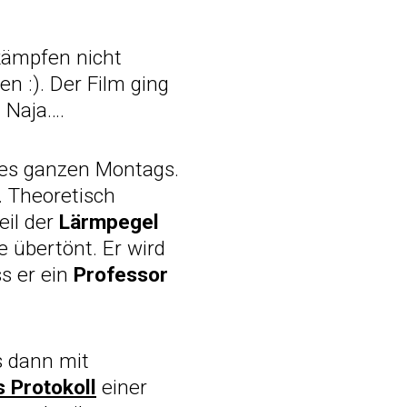
kämpfen nicht
n :). Der Film ging
 Naja….
es ganzen Montags.
. Theoretisch
il der
Lärmpegel
 übertönt. Er wird
ss er ein
Professor
es dann mit
 Protokoll
einer