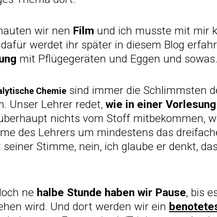
hauten wir nen
Film
und ich musste mit mir 
afür werdet ihr später in diesem Blog erfahre
ung
mit Pflügegeräten und Eggen und sowas.
sind immer die Schlimmsten d
alytische Chemie
m. Unser Lehrer redet,
wie in einer Vorlesung
überhaupt nichts vom Stoff mitbekommen, we
me des Lehrers um mindestens das dreifache
 seiner Stimme, nein, ich glaube er denkt, da
 Noch ne
halbe Stunde haben wir Pause
, bis 
ehen wird. Und dort werden wir ein
benotetes