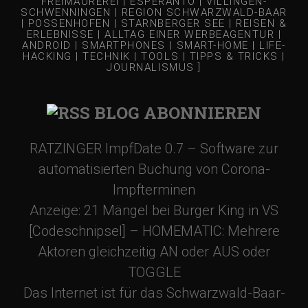
s
FREIMAUREREI | ESPERANTO | VILLINGEN-
SCHWENNINGEN | REGION SCHWARZWALD-BAAR
-
| POSSENHOFEN | STARNBERGER SEE | REISEN &
ERLEBNISSE | ALLTAG EINER WERBEAGENTUR |
ANDROID | SMARTPHONES | SMART-HOME | LIFE-
HACKING | TECHNIK | TOOLS | TIPPS & TRICKS |
N
JOURNALISMUS ]
a
BLOG ABONNIEREN
v
RATZINGER ImpfDate 0.7 – Software zur
automatisierten Buchung von Corona-
i
Impfterminen
Anzeige: 21 Mängel bei Burger King in VS
g
[Codeschnipsel] – HOMEMATIC: Mehrere
a
Aktoren gleichzeitig AN oder AUS oder
TOGGLE
t
Das Internet ist für das Schwarzwald-Baar-