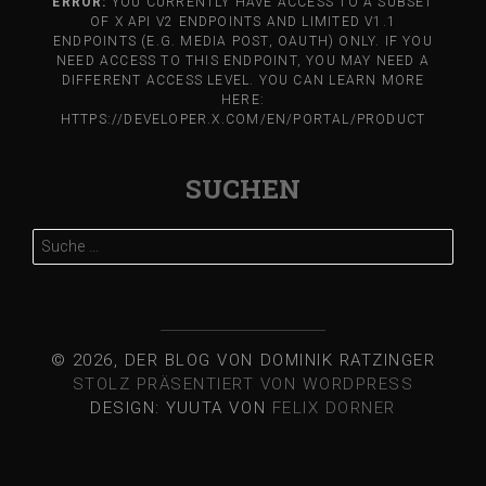
ERROR:
YOU CURRENTLY HAVE ACCESS TO A SUBSET
OF X API V2 ENDPOINTS AND LIMITED V1.1
ENDPOINTS (E.G. MEDIA POST, OAUTH) ONLY. IF YOU
NEED ACCESS TO THIS ENDPOINT, YOU MAY NEED A
DIFFERENT ACCESS LEVEL. YOU CAN LEARN MORE
HERE:
HTTPS://DEVELOPER.X.COM/EN/PORTAL/PRODUCT
SUCHEN
Suche
nach:
© 2026, DER BLOG VON DOMINIK RATZINGER
STOLZ PRÄSENTIERT VON WORDPRESS
DESIGN: YUUTA VON
FELIX DORNER