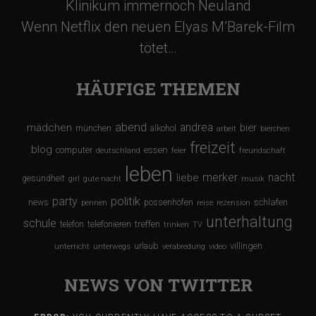
Klinikum immernoch Neuland
i
Wenn Netflix den neuen Elyas M’Barek-Film
tötet…
o
HÄUFIGE THEMEN
n
abend
andrea
mädchen
bier
münchen
alkohol
arbeit
bierchen
freizeit
blog
computer
essen
deutschland
feier
freundschaft
leben
merker
nacht
liebe
gesundheit
girl
gute nacht
musik
party
politik
schlafen
news
possenhofen
pennen
reise
rezension
unterhaltung
schule
treffen
telefon
telefonieren
trinken
TV
urlaub
villingen
unterricht
unterwegs
verabredung
video
NEWS VON TWITTER