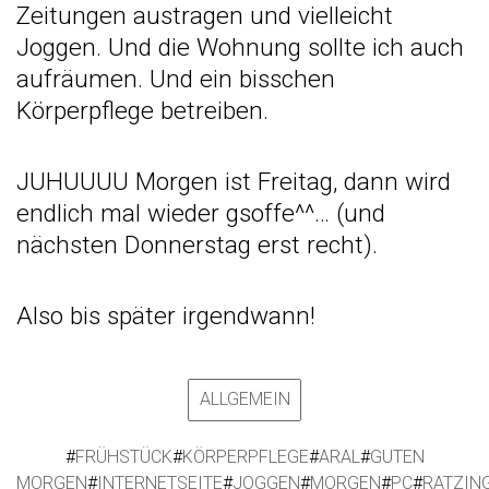
Zeitungen austragen und vielleicht
Joggen. Und die Wohnung sollte ich auch
aufräumen. Und ein bisschen
Körperpflege betreiben.
JUHUUUU Morgen ist Freitag, dann wird
endlich mal wieder gsoffe^^… (und
nächsten Donnerstag erst recht).
Also bis später irgendwann!
ALLGEMEIN
#
FRÜHSTÜCK
#
KÖRPERPFLEGE
#
ARAL
#
GUTEN
MORGEN
#
INTERNETSEITE
#
JOGGEN
#
MORGEN
#
PC
#
RATZIN