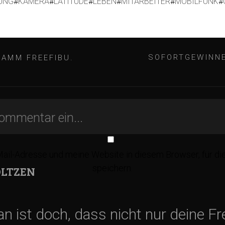
UNG
#
KAMERA
#
LATITUDE
#
LEBEN
#
MITARBEITER
#
MOBILFUNK
#
SOFORTGEWINNE
AMM FREEFIBU.
il-Adresse und meine Website in diesem Browser, für d
speichern.
LTZEN
n ist doch, dass nicht nur deine F