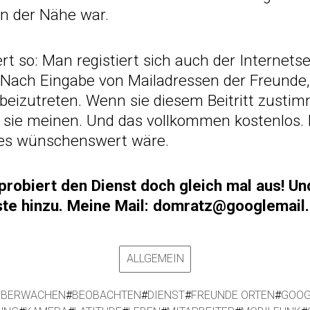
 in der Nähe war.
rt so: Man registiert sich auch der Internetse
. Nach Eingabe von Mailadressen der Freunde
 beizutreten. Wenn sie diesem Beitritt zusti
 sie meinen. Und das vollkommen kostenlos.
e es wünschenswert wäre.
probiert den Dienst doch gleich mal aus! Und
iste hinzu. Meine Mail: domratz@googlemai
ALLGEMEIN
ÜBERWACHEN
#
BEOBACHTEN
#
DIENST
#
FREUNDE ORTEN
#
GOOG