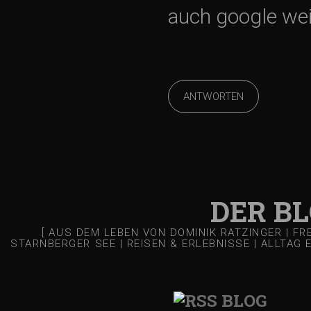
s
auch google wei
-
N
ANTWORTEN
a
v
DER B
i
[ AUS DEM LEBEN VON DOMINIK RATZINGER | F
g
STARNBERGER SEE | REISEN & ERLEBNISSE | ALLTAG 
a
BLOG