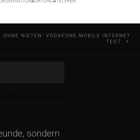
OBSERVATION
#
ORTUNG
#
TECHNIK
 OHNE NIETEN: VODAFONE MOBILE INTERNET
TEST.
ie nächste Kommentierung,
reunde, sondern