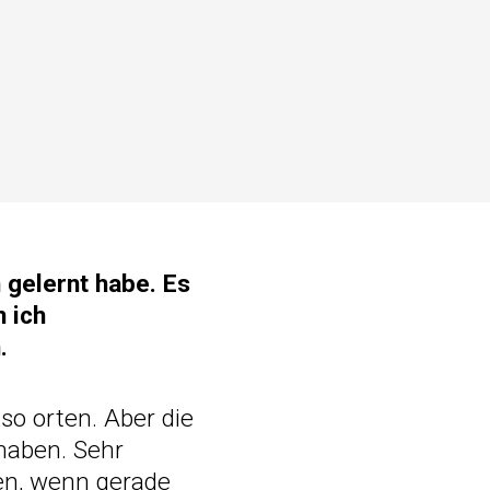
 gelernt habe. E
s
n ich
.
so orten. Aber die
 haben. Sehr
hen, wenn gerade