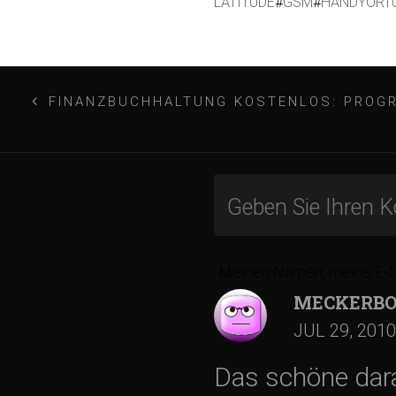
LATITUDE
#
GSM
#
HANDYORT
B
FINANZBUCHHALTUNG KOSTENLOS: PROGR
e
i
t
r
Meinen Namen, meine E-Ma
MECKERBO
a
JUL 29, 2010
g
Das schöne dara