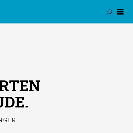
ORTEN
UDE.
NGER