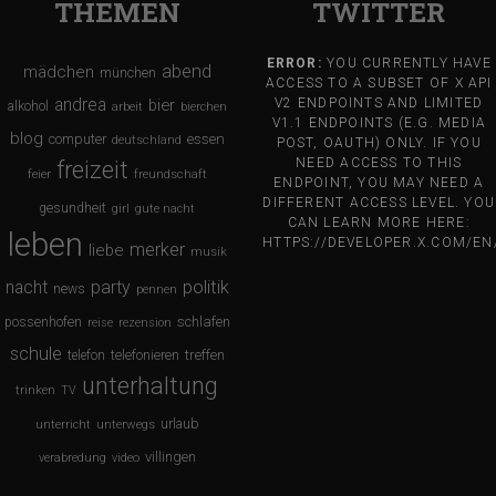
THEMEN
TWITTER
ERROR:
YOU CURRENTLY HAVE
abend
mädchen
münchen
ACCESS TO A SUBSET OF X API
andrea
bier
V2 ENDPOINTS AND LIMITED
alkohol
arbeit
bierchen
V1.1 ENDPOINTS (E.G. MEDIA
blog
computer
essen
deutschland
POST, OAUTH) ONLY. IF YOU
NEED ACCESS TO THIS
freizeit
feier
freundschaft
ENDPOINT, YOU MAY NEED A
DIFFERENT ACCESS LEVEL. YOU
gesundheit
girl
gute nacht
CAN LEARN MORE HERE:
leben
HTTPS://DEVELOPER.X.COM/E
merker
liebe
musik
nacht
party
politik
news
pennen
schlafen
possenhofen
reise
rezension
schule
treffen
telefon
telefonieren
unterhaltung
trinken
TV
urlaub
unterricht
unterwegs
villingen
verabredung
video