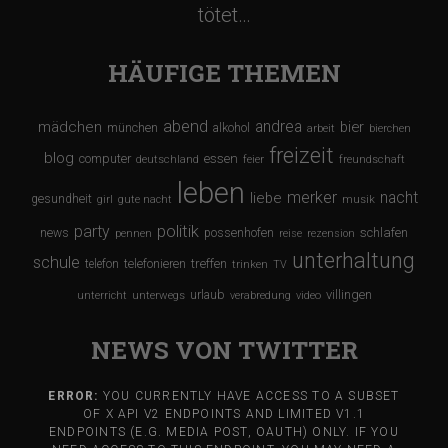
tötet…
n
HÄUFIGE THEMEN
abend
andrea
mädchen
bier
münchen
alkohol
arbeit
bierchen
freizeit
blog
computer
essen
deutschland
feier
freundschaft
leben
merker
nacht
liebe
gesundheit
girl
gute nacht
musik
party
politik
schlafen
news
possenhofen
pennen
reise
rezension
unterhaltung
schule
treffen
telefon
telefonieren
trinken
TV
urlaub
villingen
unterricht
unterwegs
verabredung
video
NEWS VON TWITTER
ERROR:
YOU CURRENTLY HAVE ACCESS TO A SUBSET
OF X API V2 ENDPOINTS AND LIMITED V1.1
ENDPOINTS (E.G. MEDIA POST, OAUTH) ONLY. IF YOU