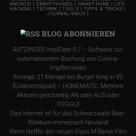
N
ANDROID | SMARTPHONES | SMART-HOME | LIFE-
HACKING | TECHNIK | TOOLS | TIPPS & TRICKS |
a
JOURNALISMUS ]
v
BLOG ABONNIEREN
i
RATZINGER ImpfDate 0.7 – Software zur
automatisierten Buchung von Corona-
g
Impfterminen
Anzeige: 21 Mängel bei Burger King in VS
a
[Codeschnipsel] – HOMEMATIC: Mehrere
t
Aktoren gleichzeitig AN oder AUS oder
TOGGLE
i
Das Internet ist für das Schwarzwald-Baar-
Klinikum immernoch Neuland
o
Wenn Netflix den neuen Elyas M’Barek-Film