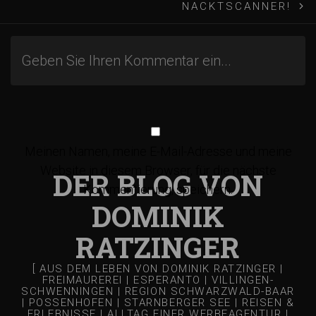
e
NACKTSCANNER!
i
t
r
a
Meinen Namen, meine E-Mail-Adresse und meine
Website in diesem Browser, für die nächste
DER BLOG VON
g
Kommentierung, speichern.
DOMINIK
s
RATZINGER
-
[ AUS DEM LEBEN VON DOMINIK RATZINGER |
FREIMAUREREI | ESPERANTO | VILLINGEN-
SCHWENNINGEN | REGION SCHWARZWALD-BAAR
| POSSENHOFEN | STARNBERGER SEE | REISEN &
ERLEBNISSE | ALLTAG EINER WERBEAGENTUR |